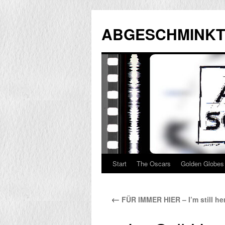
Zum
Inhalt
ABGESCHMINKT
springen
Start
The Oscars
Golden Globes
←
FÜR IMMER HIER – I’m still he