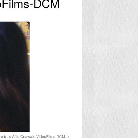
deoFilms-DCM
ere b - c Alile Onawale-VideoFilms-DCM