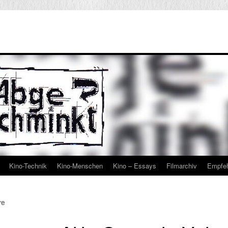
Kino-Technik
Kino-Menschen
Kino – Essays
Filmarchiv
Empfe
re