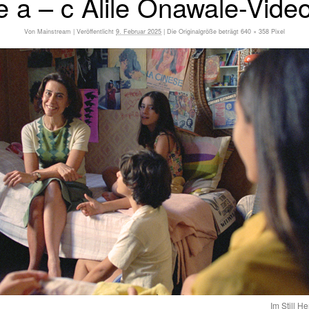
re a – c Alile Onawale-Vi
Von
Mainstream
|
Veröffentlicht
9. Februar 2025
|
Die Originalgröße beträgt
640 × 358
Pixel
Im Still H