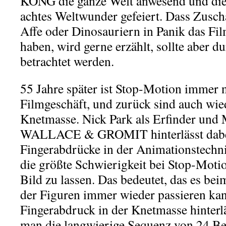
KONG die ganze Welt anwesend und die 
achtes Weltwunder gefeiert. Dass Zusc
Affe oder Dinosauriern in Panik das Fil
haben, wird gerne erzählt, sollte aber d
betrachtet werden.
55 Jahre später ist Stop-Motion immer 
Filmgeschäft, und zurück sind auch wie
Knetmasse. Nick Park als Erfinder und
WALLACE & GROMIT hinterlässt dabei
Fingerabdrücke in der Animationstechni
die größte Schwierigkeit bei Stop-Moti
Bild zu lassen. Das bedeutet, das es be
der Figuren immer wieder passieren ka
Fingerabdruck in der Knetmasse hinterl
man die langwierige Sequenz von 24 Be