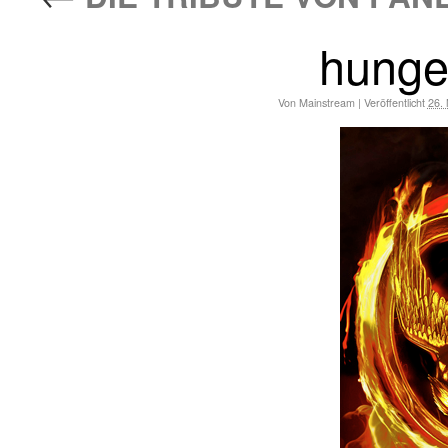
hunge
Von
Mainstream
|
Veröffentlicht
26.