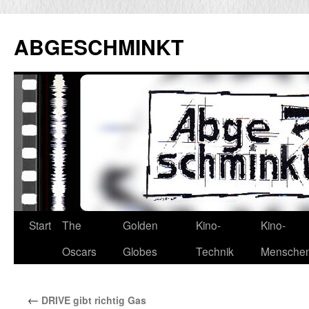
Zum
Inhalt
ABGESCHMINKT
springen
Start
The
Golden
Kino-
Kino-
Oscars
Globes
Technik
Mensche
←
DRIVE gibt richtig Gas