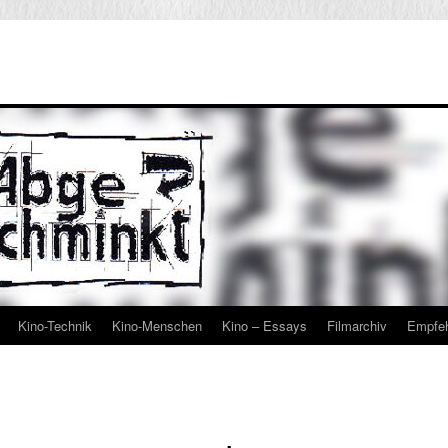
Kino-Technik
Kino-Menschen
Kino – Essays
Filmarchiv
Empfe