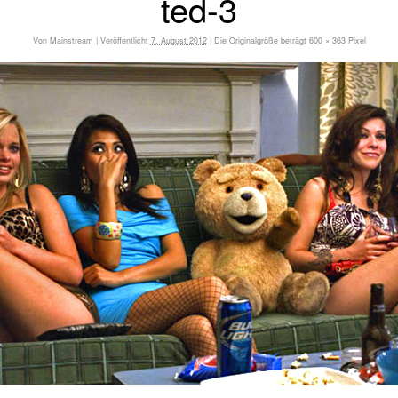
ted-3
Von
Mainstream
|
Veröffentlicht
7. August 2012
|
Die Originalgröße beträgt
600 × 363
Pixel