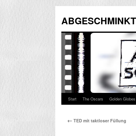
Zum
Inhalt
ABGESCHMINKT
springen
Start
The Oscars
Golden Globes
←
TED mit taktloser Füllung