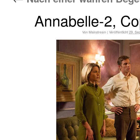
Annabelle-2, Co
Von
Mainstream
|
Veröffentlicht
29. Se