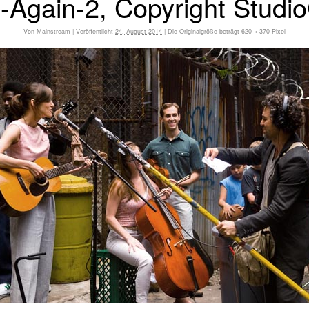
-Again-2, Copyright Studi
Von
Mainstream
|
Veröffentlicht
24. August 2014
|
Die Originalgröße beträgt
620 × 370
Pixel