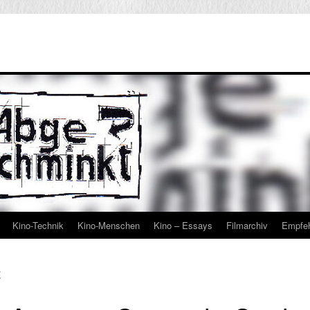
Kino-Technik
Kino-Menschen
Kino – Essays
Filmarchiv
Empfe
E