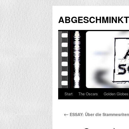
Zum
Inhalt
ABGESCHMINKT
springen
Start
The Oscars
Golden Globes
←
ESSAY: Über die Stammesrite