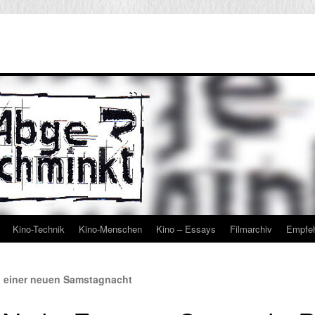
Kino-Technik
Kino-Menschen
Kino – Essays
Filmarchiv
Empfe
n einer neuen Samstagnacht