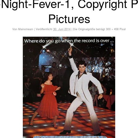
-Night-Fever-1, Copyright 
Pictures
Von
Mainstream
|
Veröffentlicht
30. Juni 2014
|
Die Originalgröße beträgt
300 × 458
Pixel