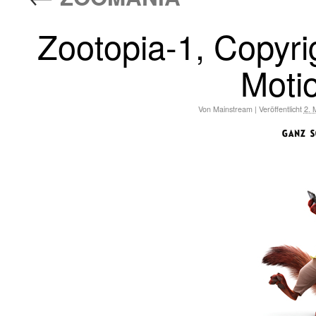
Zootopia-1, Copyri
Motio
Von
Mainstream
|
Veröffentlicht
2. 