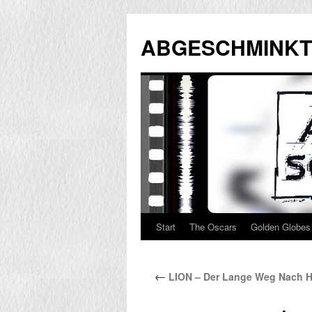
Zum
Inhalt
ABGESCHMINKT
springen
Start
The Oscars
Golden Globes
←
LION – Der Lange Weg Nach 