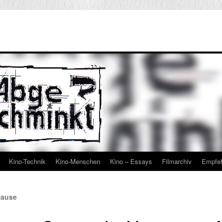
Kino-Technik
Kino-Menschen
Kino – Essays
Filmarchiv
Empfe
Hause