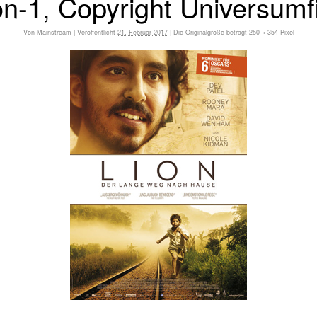
on-1, Copyright Universumf
Von
Mainstream
|
Veröffentlicht
21. Februar 2017
|
Die Originalgröße beträgt
250 × 354
Pixel