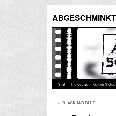
Zum
Inhalt
ABGESCHMINKT
springen
Start
The Oscars
Golden Globes
←
BLACK AND BLUE