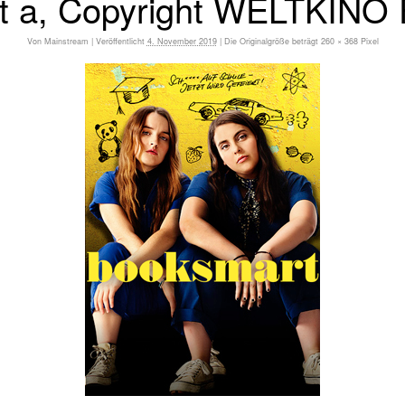
 a, Copyright WELTKINO F
Von
Mainstream
|
Veröffentlicht
4. November 2019
|
Die Originalgröße beträgt
260 × 368
Pixel