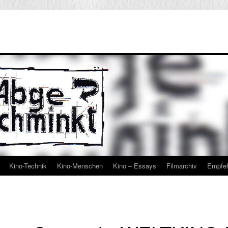
Kino-Technik
Kino-Menschen
Kino – Essays
Filmarchiv
Empfe