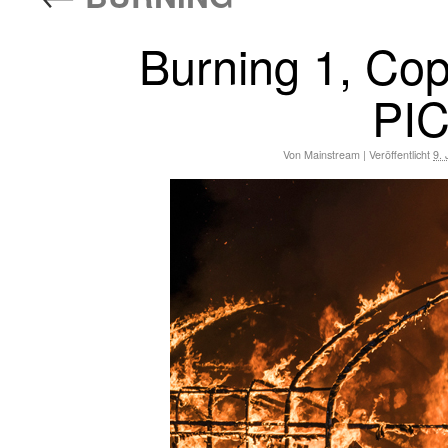
Burning 1, Co
PI
Von
Mainstream
|
Veröffentlicht
9. 