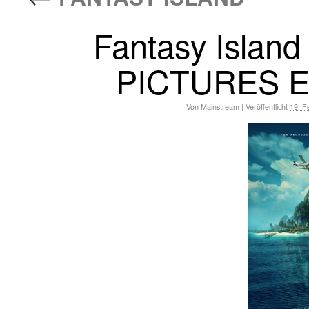
Fantasy Island
PICTURES 
Von
Mainstream
|
Veröffentlicht
19. F