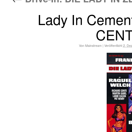
Lady In Cement
CENT
Von
Mainstream
|
Veröffentlicht
2. De