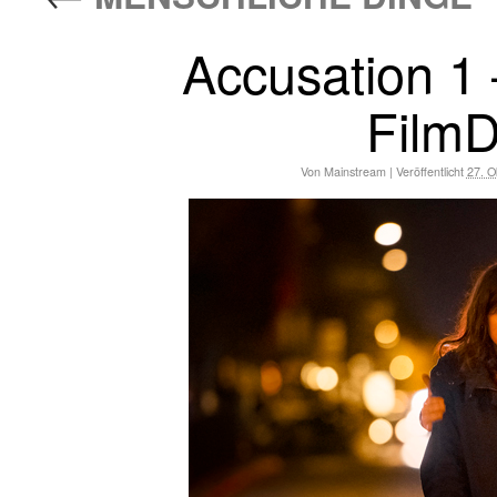
Accusation 1
FilmD
Von
Mainstream
|
Veröffentlicht
27. O