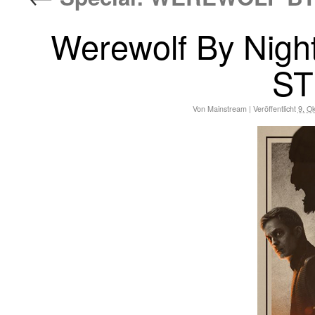
Werewolf By Nigh
ST
Von
Mainstream
|
Veröffentlicht
9. O