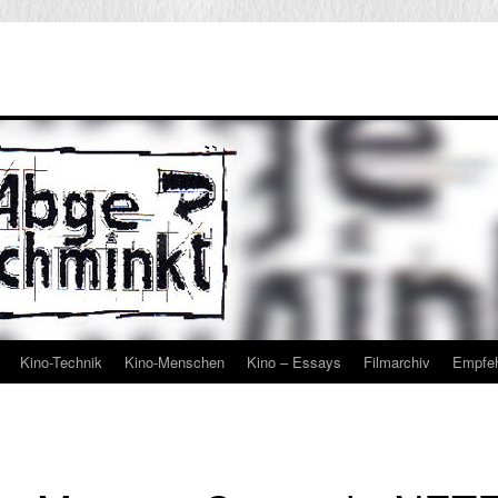
Kino-Technik
Kino-Menschen
Kino – Essays
Filmarchiv
Empfe