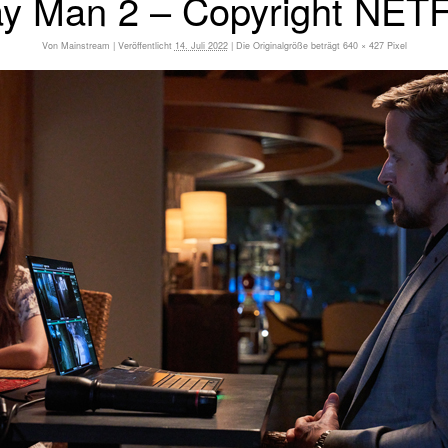
y Man 2 – Copyright NET
Von
Mainstream
|
Veröffentlicht
14. Juli 2022
|
Die Originalgröße beträgt
640 × 427
Pixel