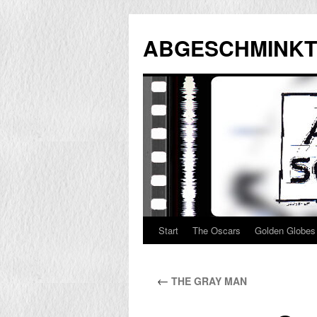
Zum
Inhalt
ABGESCHMINKT
springen
Start
The Oscars
Golden Globes
←
THE GRAY MAN