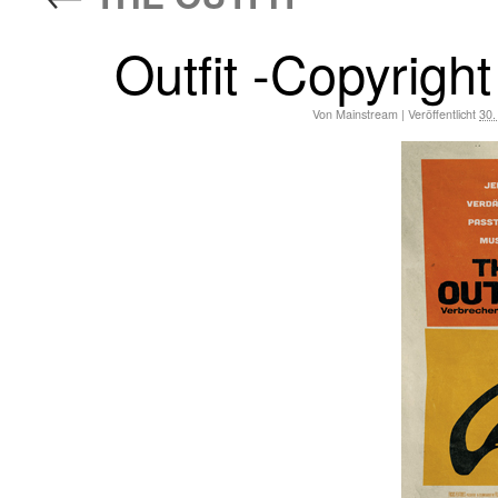
Outfit -Copyri
Von
Mainstream
|
Veröffentlicht
30.