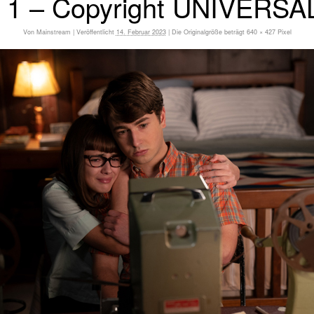
 1 – Copyright UNIVERS
Von
Mainstream
|
Veröffentlicht
14. Februar 2023
|
Die Originalgröße beträgt
640 × 427
Pixel