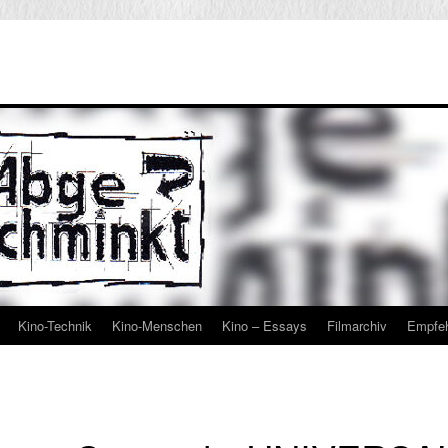
Kino-Technik
Kino-Menschen
Kino – Essays
Filmarchiv
Empfe