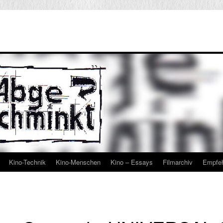
Kino-Technik
Kino-Menschen
Kino – Essays
Filmarchiv
Empfe