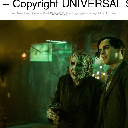
2 – Copyright UNIVERSA
Von
Mainstream
|
Veröffentlicht
18. Mai 2023
|
Die Originalgröße beträgt
640 × 427
Pixel