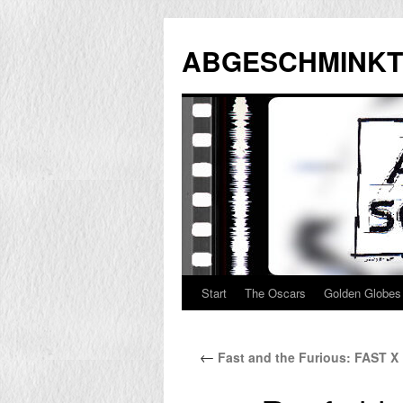
Zum
Inhalt
ABGESCHMINKT
springen
Start
The Oscars
Golden Globes
←
Fast and the Furious: FAST X