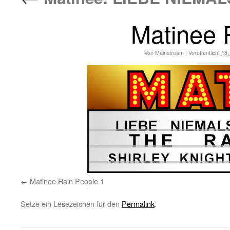
Matinee 
Von
Mainstream
|
Veröffentlicht
18.
Matinee Rain People 1
Setze ein Lesezeichen für den
Permalink
.