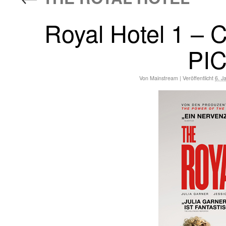
Royal Hotel 1 –
PI
Von
Mainstream
|
Veröffentlicht
6. J