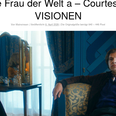
e Frau der Welt a – Court
VISIONEN
Von
Mainstream
|
Veröffentlicht
6. April 2026
|
Die Originalgröße beträgt
640 × 446
Pixel