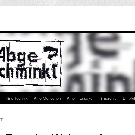
Kino-Technik
Kino-Menschen
Kino – Essays
Filmarchiv
Empfe
LT