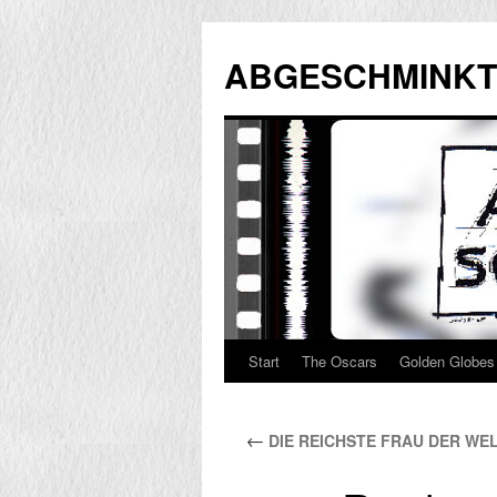
Zum
Inhalt
ABGESCHMINKT
springen
Start
The Oscars
Golden Globes
←
DIE REICHSTE FRAU DER WE