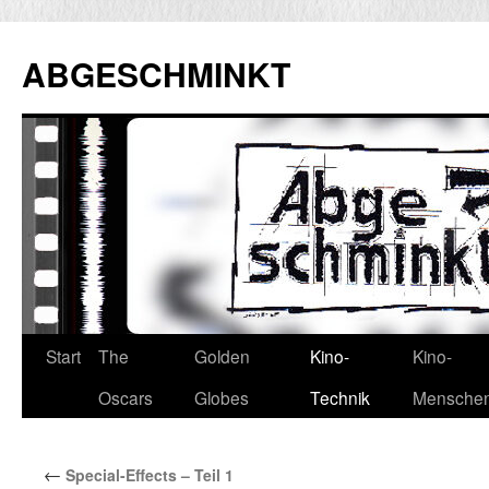
Zum
Inhalt
ABGESCHMINKT
springen
Start
The
Golden
Kino-
Kino-
Oscars
Globes
Technik
Mensche
←
Special-Effects – Teil 1