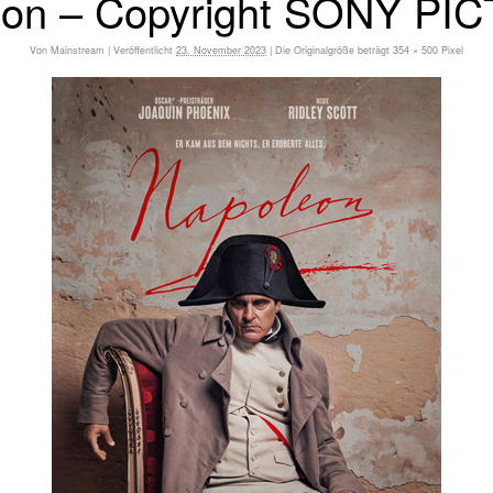
eon – Copyright SONY PI
Von
Mainstream
|
Veröffentlicht
23. November 2023
|
Die Originalgröße beträgt
354 × 500
Pixel