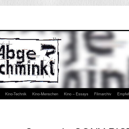
Kino-Technik
Kino-Menschen
Kino – Essays
Filmarchiv
Empfe