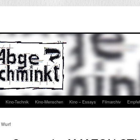
Kino-Technik
Kino-Menschen
Kino – Essays
Filmarchiv
Empfe
 Wurf