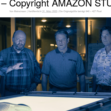
1 – Copyright AMAZON ST
Von
Mainstream
|
Veröffentlicht
31. März 2023
|
Die Originalgröße beträgt
640 × 427
Pixel