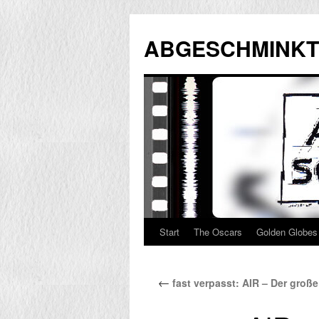
Zum
Inhalt
ABGESCHMINKT
springen
Start
The Oscars
Golden Globes
←
fast verpasst: AIR – Der große