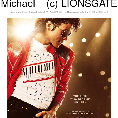
Michael – (c) LIONSGATE
Von
Mainstream
|
Veröffentlicht
24. April 2026
|
Die Originalgröße beträgt
398 × 500
Pixel