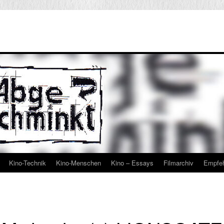
Kino-Technik
Kino-Menschen
Kino – Essays
Filmarchiv
Empfe