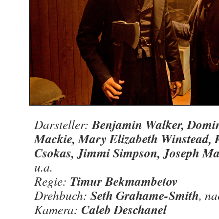
Benjamin Walker, Domin
Darsteller:
Mackie, Mary Elizabeth Winstead, 
Csokas, Jimmi Simpson, Joseph M
u.a.
Timur Bekmambetov
Regie:
Seth Grahame-Smith
Drehbuch:
, n
Caleb Deschanel
Kamera: