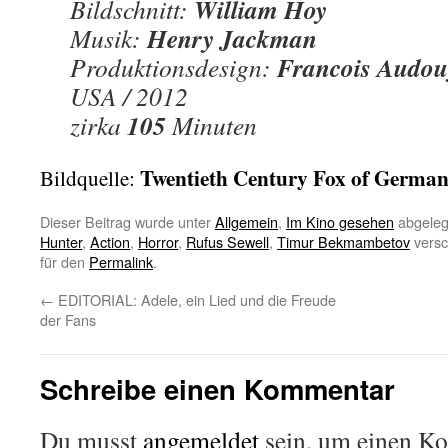
William Hoy
Bildschnitt:
Henry Jackman
Musik:
Francois Audou
Produktionsdesign:
USA / 2012
105
zirka
Minuten
Twentieth Century Fox of Germa
Bildquelle:
Dieser Beitrag wurde unter
Allgemein
,
Im Kino gesehen
abgeleg
Hunter
,
Action
,
Horror
,
Rufus Sewell
,
Timur Bekmambetov
versc
für den
Permalink
.
←
EDITORIAL: Adele, ein Lied und die Freude
der Fans
Schreibe einen Kommentar
Du musst
angemeldet
sein, um einen K