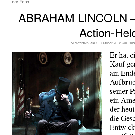
der Fans
ABRAHAM LINCOLN – h
Action-Hel
Veröffentlicht am
10. Oktober 2012
von
Chic
Er hat e
Kauf g
am Ende
Aufbruc
seiner P
ein Amer
der heu
die Ges
Entwick