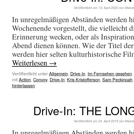
Veröffentlicht am
13. April 2020
von
Mains
In unregelmäßigen Abständen werden hi
Wochenende vorgestellt, die vielleicht d
Erinnerung wecken, oder als Inspiration
Abend dienen können. Wie der Titel der
werden hier selten kulturhistorische F
Weiterlesen
→
Veröffentlicht unter
Allgemein
,
Drive-In
,
Im Fernsehen gesehen
mit
Action
,
Convoy
,
Drive-In
,
Kris Kristofferson
,
Sam Peckinpah
hinterlassen
Drive-In: THE LO
Veröffentlicht am
24. April 2019
von
Mains
In unregelmäßigen Abständen werden hi