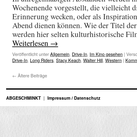
Wochenende vorgestellt, die vielleicht d
Erinnerung wecken, oder als Inspiration
Abend dienen können. Wie der Titel der
werden hier selten kulturhistorische F
Weiterlesen
→
Veröffentlicht unter
Allgemein
,
Drive-In
,
Im Kino gesehen
|
Versc
Drive-In
,
Long Riders
,
Stacy Keach
,
Walter Hill
,
Western
|
Komme
←
Ältere Beiträge
ABGESCHMINKT
Impressum / Datenschutz