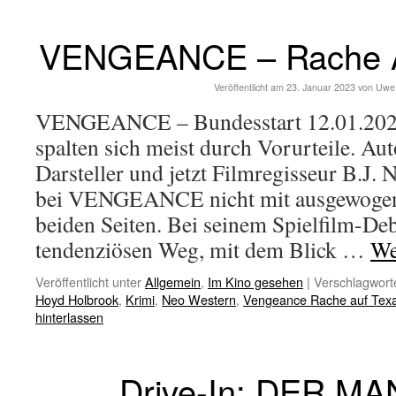
VENGEANCE – Rache A
Veröffentlicht am
23. Januar 2023
von
Uwe
VENGEANCE – Bundesstart 12.01.2023
spalten sich meist durch Vorurteile. Aut
Darsteller und jetzt Filmregisseur B.J. 
bei VENGEANCE nicht mit ausgewogen
beiden Seiten. Bei seinem Spielfilm-De
tendenziösen Weg, mit dem Blick …
We
Veröffentlicht unter
Allgemein
,
Im Kino gesehen
|
Verschlagworte
Hoyd Holbrook
,
Krimi
,
Neo Western
,
Vengeance Rache auf Texa
hinterlassen
Drive-In: DER M