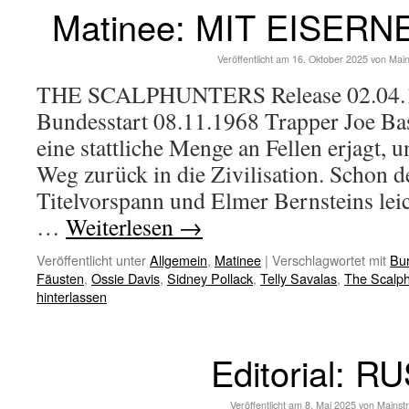
Matinee: MIT EISER
Veröffentlicht am
16. Oktober 2025
von
Mai
THE SCALPHUNTERS Release 02.04.1
Bundesstart 08.11.1968 Trapper Joe Ba
eine stattliche Menge an Fellen erjagt, 
Weg zurück in die Zivilisation. Schon d
Titelvorspann und Elmer Bernsteins le
…
Weiterlesen
→
Veröffentlicht unter
Allgemein
,
Matinee
|
Verschlagwortet mit
Bur
Fäusten
,
Ossie Davis
,
Sidney Pollack
,
Telly Savalas
,
The Scalph
hinterlassen
Editorial: R
Veröffentlicht am
8. Mai 2025
von
Mainst