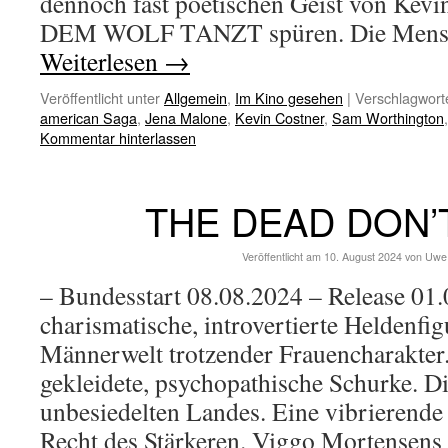
dennoch fast poetischen Geist von Ke
DEM WOLF TANZT spüren. Die Mensc
Weiterlesen
→
Veröffentlicht unter
Allgemein
,
Im Kino gesehen
|
Verschlagworte
american Saga
,
Jena Malone
,
Kevin Costner
,
Sam Worthington
Kommentar hinterlassen
THE DEAD DON’
Veröffentlicht am
10. August 2024
von
Uwe
– Bundesstart 08.08.2024 – Release 01.
charismatische, introvertierte Heldenfig
Männerwelt trotzender Frauencharakter.
gekleidete, psychopathische Schurke. D
unbesiedelten Landes. Eine vibrierend
Recht des Stärkeren. Viggo Mortensens 