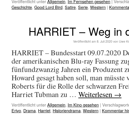
Veröffentlicht unter
Allgemein
,
Im Fernsehen gesehen
|
Verschla
Geschichte
,
Good Lord Bird
,
Satire
,
Serie
,
Western
|
Kommentar
HARRIET – Weg in di
Veröffentlicht am
8. Juli 2020
von
Uwe K
HARRIET – Bundesstart 09.07.2020 De
der amerikanischen Blu-ray Fassung zu
fünfundzwanzig Jahren ein Produzent z
Howard gesagt haben soll, man müsste v
Roberts für die Rolle der schwarzen Fr
Harriet Tubman zu …
Weiterlesen
→
Veröffentlicht unter
Allgemein
,
Im Kino gesehen
|
Verschlagworte
Erivo
,
Drama
,
Harriet
,
Historiendrama
,
Western
|
Kommentar hin