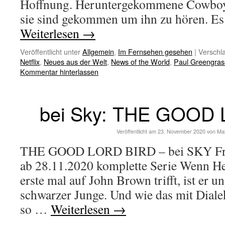
Hoffnung. Heruntergekommene Cowboys
sie sind gekommen um ihn zu hören. Es 
Weiterlesen
→
Veröffentlicht unter
Allgemein
,
Im Fernsehen gesehen
|
Verschla
Netflix
,
Neues aus der Welt
,
News of the World
,
Paul Greengras
Kommentar hinterlassen
bei Sky: THE GOOD
Veröffentlicht am
23. November 2020
von
Ma
THE GOOD LORD BIRD – bei SKY Frei
ab 28.11.2020 komplette Serie Wenn He
erste mal auf John Brown trifft, ist er u
schwarzer Junge. Und wie das mit Dial
so …
Weiterlesen
→