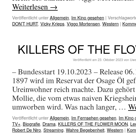
Weiterlesen
→
Veröffentlicht unter
Allgemein
,
Im Kino gesehen
|
Verschlagworte
DON’T HURT
,
Vicky Krieps
,
Viggo Mortensen
,
Western
|
Kommen
KILLERS OF THE F
Veröffentlicht am
23. Oktober 2023
von
Uwe
– Bundesstart 19.10.2023 – Release 06
1897 wird im Reservat der Osage Öl gef
Ureinwohner reich machte. Dazu gehört 
Mollie, die vom etwas naiven Kriegshe
umworben wird. Was nach langer, …
We
Veröffentlicht unter
Allgemein
,
Im Fernsehen gesehen
,
Im Kino
TV+
,
Biografie
,
Drama
,
KILLERS OF THE FLOWER MOON
,
Le
Robert De Niro
,
Streaming
,
Wahre Begebenheit
,
Western
|
Komm