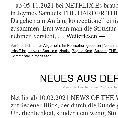
– ab 05.11.2021 bei NETFLIX Es brauch
in Jeymes Samuels THE HARDER THE
Da gehen am Anfang konzeptionell einig
zusammen. Erst wenn man die Struktur i
nehmen versteht, …
Weiterlesen
→
Veröffentlicht unter
Allgemein
,
Im Fernsehen gesehen
|
Verschla
Irdis Elba
,
LaKeith Stanfield
,
Netflix
,
Regina King
,
Stream
,
THE 
Kommentar hinterlassen
NEUES AUS DE
Veröffentlicht am
14. Februar 2021
von
Uwe
Netflix ab 10.02.2021 NEWS OF THE 
zufriedener Blick, der durch die Runde 
Überheblichkeit, sondern ein wenig Stol