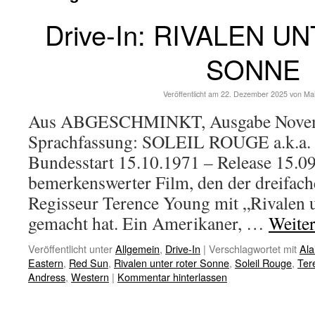
Drive-In: RIVALEN 
SONNE
Veröffentlicht am
22. Dezember 2025
von
Ma
Aus ABGESCHMINKT, Ausgabe Novemb
Sprachfassung: SOLEIL ROUGE a.k.a
Bundesstart 15.10.1971 – Release 15.09
bemerkenswerter Film, den der dreifac
Regisseur Terence Young mit „Rivalen u
gemacht hat. Ein Amerikaner, …
Weite
Veröffentlicht unter
Allgemein
,
Drive-In
|
Verschlagwortet mit
Ala
Eastern
,
Red Sun
,
Rivalen unter roter Sonne
,
Soleil Rouge
,
Ter
Andress
,
Western
|
Kommentar hinterlassen