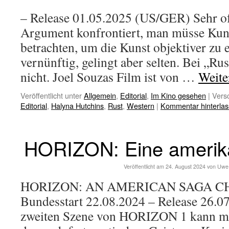
– Release 01.05.2025 (US/GER) Sehr o
Argument konfrontiert, man müsse Ku
betrachten, um die Kunst objektiver zu e
vernünftig, gelingt aber selten. Bei „Ru
nicht. Joel Souzas Film ist von …
Weite
Veröffentlicht unter
Allgemein
,
Editorial
,
Im Kino gesehen
|
Versc
Editorial
,
Halyna Hutchins
,
Rust
,
Western
|
Kommentar hinterla
HORIZON: Eine amerik
Veröffentlicht am
24. August 2024
von
Uwe
HORIZON: AN AMERICAN SAGA CH
Bundesstart 22.08.2024 – Release 26.07
zweiten Szene von HORIZON 1 kann man