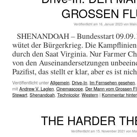
GROSSEN FL
Veröffentlicht am
16. Januar 2023
von
Main
SHENANDOAH – Bundesstart 09.09.1
wütet der Bürgerkrieg. Die Kampflinien
durch den Saat Virginia. Nur Farmer Ch
von den Auseinandersetzungen unbeeindr
Pazifist, das stellt er klar, aber es ist ni
Veröffentlicht unter
Allgemein
,
Drive-In
,
Im Fernsehen gesehen
mit
Andrew V. Laglen
,
Cinemascope
,
Der Mann vom Grossen Fl
Stewart
,
Shenandoah
,
Technicolor
,
Western
|
Kommentar hinter
THE HARDER TH
Veröffentlicht am
15. November 2021
von
Ma