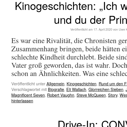
Kinogeschichten: „Ich w
und du der Pri
Veröffentlicht am
17. April 2020
von
Uwe 
Es war eine Rivalität, die Chronisten ge
Zusammenhang bringen, beide hätten e
schlechte Kindheit durchlebt. Beide sin
Vater groß geworden, das ist wahr. Doch
schon an Ähnlichkeiten. Was eine schl
Veröffentlicht unter
Allgemein
,
Kinogeschichten
,
Rund um den F
Verschlagwortet mit
Biografie
,
Eli Wallach
,
Glorreichen Sieben
,
Magnificent Seven
,
Robert Vaughn
,
Steve McQueen
,
Story
,
Wes
hinterlassen
Drive-In: CO