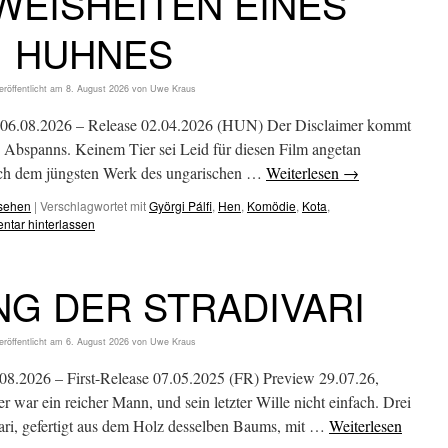
WEISHEITEN EINES
HUHNES
eröffentlicht am
8. August 2026
von
Uwe Kraus
 06.08.2026 – Release 02.04.2026 (HUN) Der Disclaimer kommt
s Abspanns. Keinem Tier sei Leid für diesen Film angetan
ach dem jüngsten Werk des ungarischen …
Weiterlesen
→
esehen
|
Verschlagwortet mit
Györgi Pálfi
,
Hen
,
Komödie
,
Kota
,
tar hinterlassen
NG DER STRADIVARI
eröffentlicht am
6. August 2026
von
Uwe Kraus
.2026 – First-Release 07.05.2025 (FR) Preview 29.07.26,
r war ein reicher Mann, und sein letzter Wille nicht einfach. Drei
vari, gefertigt aus dem Holz desselben Baums, mit …
Weiterlesen