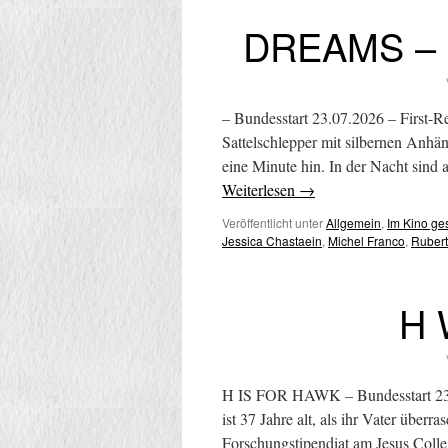
DREAMS – G
– Bundesstart 23.07.2026 – First-R
Sattelschlepper mit silbernen Anhän
eine Minute hin. In der Nacht sin
Weiterlesen
→
Veröffentlicht unter
Allgemein
,
Im Kino g
Jessica Chastaein
,
Michel Franco
,
Rubert
H 
H IS FOR HAWK – Bundesstart 23.
ist 37 Jahre alt, als ihr Vater überr
Forschungstipendiat am Jesus Coll