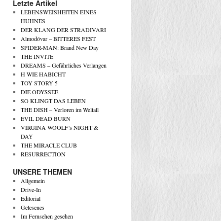
Letzte Artikel
LEBENSWEISHEITEN EINES
HUHNES
DER KLANG DER STRADIVARI
Almodóvar – BITTERES FEST
SPIDER-MAN: Brand New Day
THE INVITE
DREAMS – Gefährliches Verlangen
H WIE HABICHT
TOY STORY 5
DIE ODYSSEE
SO KLINGT DAS LEBEN
THE DISH – Verloren im Weltall
EVIL DEAD BURN
VIRGINA WOOLF’s NIGHT &
DAY
THE MIRACLE CLUB
RESURRECTION
UNSERE THEMEN
Allgemein
Drive-In
Editorial
Gelesenes
Im Fernsehen gesehen