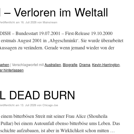
– Verloren im Weltall
Veröffentlicht am
16. Juli 2026
von
Mainstream
ISH – Bundesstart 19.07.2001 – First-Release 19.10.2000
erstmals August 2001 in ‚Abgeschminkt‘. Sie wurde überarbeitet
n Aussagen zu verändern. Gerade wenn jemand wieder von der
esehen
|
Verschlagwortet mit
Australien
,
Biografie
,
Drama
,
Kevin Harrington
,
r hinterlassen
IL DEAD BURN
eröffentlicht am
13. Juli 2026
von
Chicago-Joe
inem bitterbösen Streit mit seiner Frau Alice (Shouheila
Pullar) bei einem Autounfall ebenso bitterböse ums Leben. Das
eschichte aufzubauen, ist aber in Wirklichkeit schon mitten …