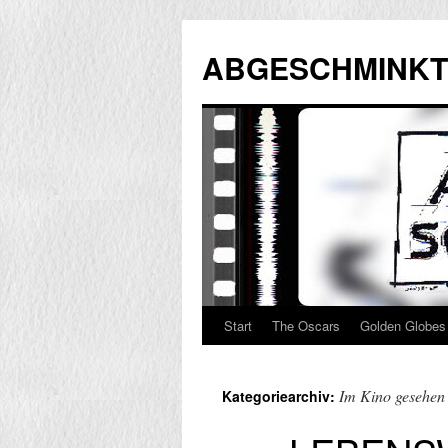
Zum
Inhalt
ABGESCHMINKT
springen
Start
The Oscars
Golden Globes
Im Kino gesehen
Kategoriearchiv: