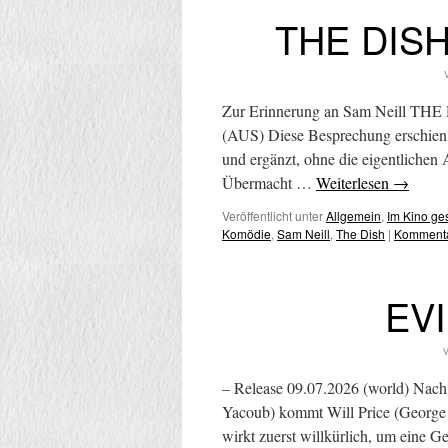
THE DISH 
Zur Erinnerung an Sam Neill THE D
(AUS) Diese Besprechung erschien 
und ergänzt, ohne die eigentliche
Übermacht …
Weiterlesen
→
Veröffentlicht unter
Allgemein
,
Im Kino g
Komödie
,
Sam Neill
,
The Dish
|
Kommenta
EV
V
– Release 09.07.2026 (world) Nach e
Yacoub) kommt Will Price (George 
wirkt zuerst willkürlich, um eine G