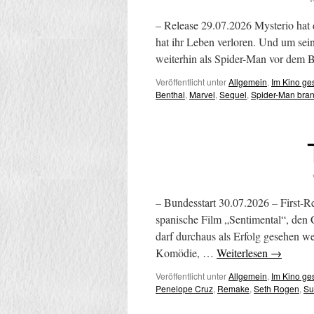
– Release 29.07.2026 Mysterio hat 
hat ihr Leben verloren. Und um sei
weiterhin als Spider-Man vor dem
Veröffentlicht unter
Allgemein
,
Im Kino g
Benthal
,
Marvel
,
Sequel
,
Spider-Man bra
– Bundesstart 30.07.2026 – First-R
spanische Film „Sentimental“, den
darf durchaus als Erfolg gesehen w
Komödie, …
Weiterlesen
→
Veröffentlicht unter
Allgemein
,
Im Kino g
Penelope Cruz
,
Remake
,
Seth Rogen
,
Su