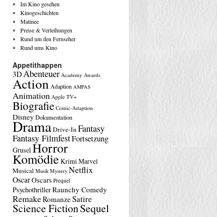
Im Kino gesehen
Kinogeschichten
Matinee
Preise & Verleihungen
Rund um den Fernseher
Rund ums Kino
Appetithappen
Abenteuer
3D
Academy Awards
Action
Adaption
AMPAS
Animation
Apple TV+
Biografie
Comic-Adaption
Disney
Dokumentation
Drama
Fantasy
Drive-In
Fantasy Filmfest
Fortsetzung
Horror
Grusel
Komödie
Krimi
Marvel
Netflix
Musical
Musik
Mystery
Oscar
Oscars
Prequel
Raunchy Comedy
Psychothriller
Remake
Satire
Romanze
Science Fiction
Sequel