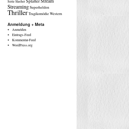
Stream
Splatter
Serie
Slasher
Streaming
Superhelden
Thriller
Tragikomödie
Western
Anmeldung + Meta
Anmelden
Eintrags-Feed
Kommentar-Feed
WordPress.org