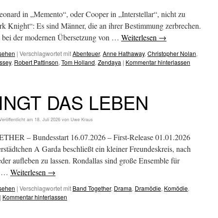
onard in „Memento“, oder Cooper in „Interstellar“, nicht zu
k Knight“: Es sind Männer, die an ihrer Bestimmung zerbrechen.
rst bei der modernen Übersetzung von …
Weiterlesen
→
esehen
|
Verschlagwortet mit
Abenteuer
,
Anne Hathaway
,
Christopher Nolan
,
ssey
,
Robert Pattinson
,
Tom Holland
,
Zendaya
|
Kommentar hinterlassen
INGT DAS LEBEN
Veröffentlicht am
18. Juli 2026
von
Uwe Kraus
 – Bundesstart 16.07.2026 – First-Release 01.01.2026
rstädtchen A Garda beschließt ein kleiner Freundeskreis, nach
eder aufleben zu lassen. Rondallas sind große Ensemble für
on …
Weiterlesen
→
esehen
|
Verschlagwortet mit
Band Together
,
Drama
,
Dramödie
,
Komödie
,
|
Kommentar hinterlassen