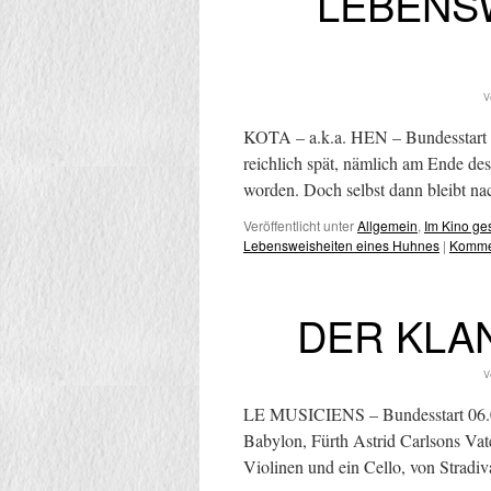
LEBENS
V
KOTA – a.k.a. HEN – Bundesstart
reichlich spät, nämlich am Ende de
worden. Doch selbst dann bleibt n
Veröffentlicht unter
Allgemein
,
Im Kino g
Lebensweisheiten eines Huhnes
|
Kommen
DER KLA
V
LE MUSICIENS – Bundesstart 06.08
Babylon, Fürth Astrid Carlsons Vate
Violinen und ein Cello, von Stradi