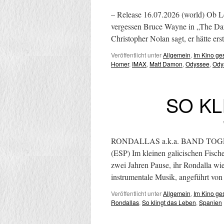
– Release 16.07.2026 (world) Ob Le
vergessen Bruce Wayne in „The Dar
Christopher Nolan sagt, er hätte e
Veröffentlicht unter
Allgemein
,
Im Kino g
Homer
,
IMAX
,
Matt Damon
,
Odyssee
,
Ody
SO KL
RONDALLAS a.k.a. BAND TOGETHER
(ESP) Im kleinen galicischen Fische
zwei Jahren Pause, ihr Rondalla wi
instrumentale Musik, angeführt v
Veröffentlicht unter
Allgemein
,
Im Kino g
Rondallas
,
So klingt das Leben
,
Spanien