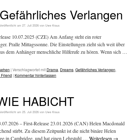
efährliches Verlangen
Veröffentlicht am
27. Juli 2026
von
Uwe Kraus
elease 10.07.2025 (CZE) Am Anfang steht ein roter
ger. Pralle Mittagssonne. Die Einstellungen zieht sich weit über
d aus dem Anhänger menschliche Hilferufe zu hören. Wenn sich …
esehen
|
Verschlagwortet mit
Drama
,
Dreams
,
Gefährliches Verlangen
,
 Friend
|
Kommentar hinterlassen
WIE HABICHT
Veröffentlicht am
25. Juli 2026
von
Uwe Kraus
07.2026 – First-Release 23.01.2026 (CAN) Helen Macdonald
aschend stirbt. Zu diesem Zeitpunkt ist die nicht binäre Helen
ege in Cambridge, und hat einen Lehrstuhl …
Weiterlesen
→