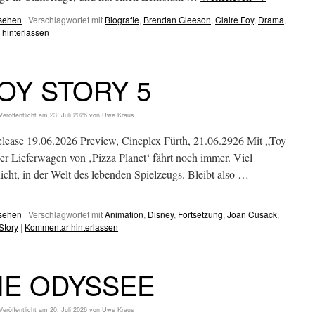
esehen
|
Verschlagwortet mit
Biografie
,
Brendan Gleeson
,
Claire Foy
,
Drama
,
hinterlassen
OY STORY 5
Veröffentlicht am
23. Juli 2026
von
Uwe Kraus
elease 19.06.2026 Preview, Cineplex Fürth, 21.06.2926 Mit „Toy
er Lieferwagen von ‚Pizza Planet‘ fährt noch immer. Viel
icht, in der Welt des lebenden Spielzeugs. Bleibt also …
esehen
|
Verschlagwortet mit
Animation
,
Disney
,
Fortsetzung
,
Joan Cusack
,
Story
|
Kommentar hinterlassen
IE ODYSSEE
Veröffentlicht am
20. Juli 2026
von
Uwe Kraus