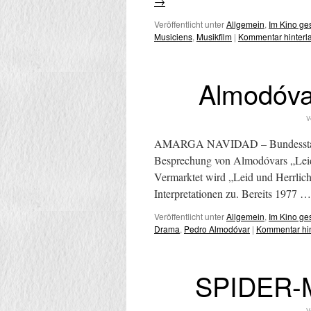
→
Veröffentlicht unter
Allgemein
,
Im Kino g
Musiciens
,
Musikfilm
|
Kommentar hinterl
Almodóv
V
AMARGA NAVIDAD – Bundesstart 3
Besprechung von Almodóvars „Leid 
Vermarktet wird „Leid und Herrlichk
Interpretationen zu. Bereits 1977 
Veröffentlicht unter
Allgemein
,
Im Kino g
Drama
,
Pedro Almodóvar
|
Kommentar hin
SPIDER-M
V