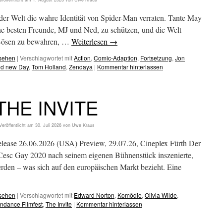
der Welt die wahre Identität von Spider-Man verraten. Tante May
ne besten Freunde, MJ und Ned, zu schützen, und die Welt
 Bösen zu bewahren, …
Weiterlesen
→
esehen
|
Verschlagwortet mit
Action
,
Comic-Adaption
,
Fortsetzung
,
Jon
nd new Day
,
Tom Holland
,
Zendaya
|
Kommentar hinterlassen
THE INVITE
Veröffentlicht am
30. Juli 2026
von
Uwe Kraus
elease 26.06.2026 (USA) Preview, 29.07.26, Cineplex Fürth Der
 Cesc Gay 2020 nach seinem eigenen Bühnenstück inszenierte,
erden – was sich auf den europäischen Markt bezieht. Eine
esehen
|
Verschlagwortet mit
Edward Norton
,
Komödie
,
Olivia Wilde
,
ndance Filmfest
,
The Invite
|
Kommentar hinterlassen