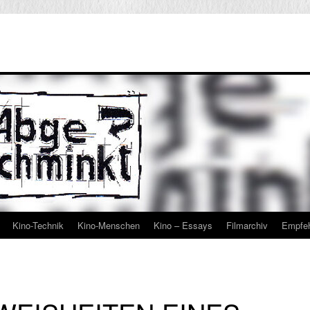
Kino-Technik
Kino-Menschen
Kino – Essays
Filmarchiv
Empfe