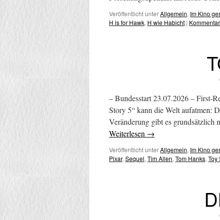
Veröffentlicht unter
Allgemein
,
Im Kino g
H is for Hawk
,
H wie Habicht
|
Kommentar 
T
– Bundesstart 23.07.2026 – First-R
Story 5“ kann die Welt aufatmen: D
Veränderung gibt es grundsätzlich n
Weiterlesen
→
Veröffentlicht unter
Allgemein
,
Im Kino g
Pixar
,
Sequel
,
Tim Allen
,
Tom Hanks
,
Toy 
D