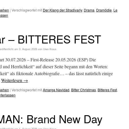
esehen
|
Verschlagwortet mit
Der Klang der Stradivariy
,
Drama
,
Dramödie
,
Le
assen
ar – BITTERES FEST
eröffentlicht am
3. August 2026
von
Uwe Kraus
0.07.2026 – First-Release 20.05.2026 (ESP) Die
und Herrlichkeit“ auf dieser Seite begann mit den Worten:
eit“ als fiktionale Autobiografie… – das lässt natürlich einige
…
Weiterlesen
→
esehen
|
Verschlagwortet mit
Amarga Navidad
,
Bitter Christmas
,
Bitteres Fest
,
terlassen
AN: Brand New Day
eröffentlicht am
1. August 2026
von
Uwe Kraus