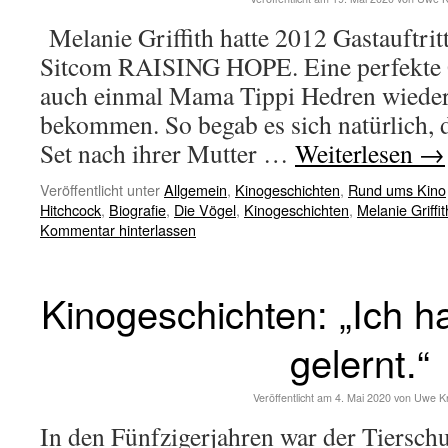
Melanie Griffith hatte 2012 Gastauftrit
Sitcom RAISING HOPE. Eine perfekte Ge
auch einmal Mama Tippi Hedren wieder
bekommen. So begab es sich natürlich, 
Set nach ihrer Mutter …
Weiterlesen
→
Veröffentlicht unter
Allgemein
,
Kinogeschichten
,
Rund ums Kino
Hitchcock
,
Biografie
,
Die Vögel
,
Kinogeschichten
,
Melanie Griffit
Kommentar hinterlassen
Kinogeschichten: „Ich ha
gelernt.“
Veröffentlicht am
4. Mai 2020
von
Uwe K
In den Fünfzigerjahren war der Tiersch