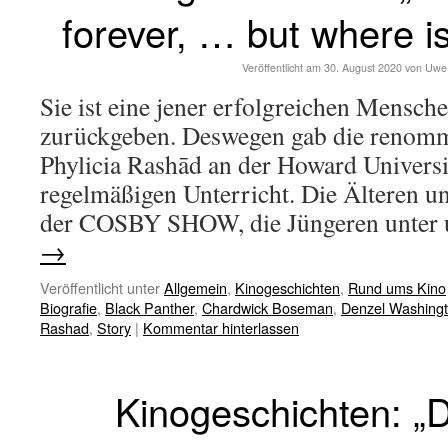
forever, … but where i
Veröffentlicht am
30. August 2020
von
Uwe
Sie ist eine jener erfolgreichen Mensche
zurückgeben. Deswegen gab die renomm
Phylicia Rashād an der Howard Univers
regelmäßigen Unterricht. Die Älteren un
der COSBY SHOW, die Jüngeren unter 
→
Veröffentlicht unter
Allgemein
,
Kinogeschichten
,
Rund ums Kino
Biografie
,
Black Panther
,
Chardwick Boseman
,
Denzel Washing
Rashad
,
Story
|
Kommentar hinterlassen
Kinogeschichten: „D