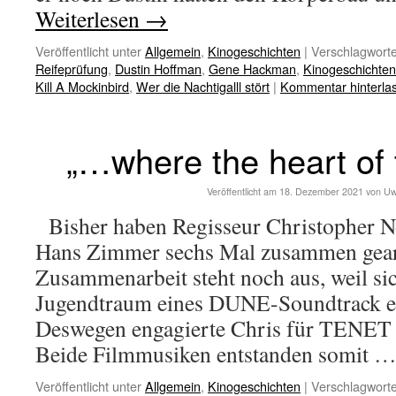
Weiterlesen
→
Veröffentlicht unter
Allgemein
,
Kinogeschichten
|
Verschlagworte
Reifeprüfung
,
Dustin Hoffman
,
Gene Hackman
,
Kinogeschichten
Kill A Mockinbird
,
Wer die Nachtigalll stört
|
Kommentar hinterla
„…where the heart of t
Veröffentlicht am
18. Dezember 2021
von
Uw
Bisher haben Regisseur Christopher 
Hans Zimmer sechs Mal zusammen gearbe
Zusammenarbeit steht noch aus, weil si
Jugendtraum eines DUNE-Soundtrack er
Deswegen engagierte Chris für TENET
Beide Filmmusiken entstanden somit 
Veröffentlicht unter
Allgemein
,
Kinogeschichten
|
Verschlagworte