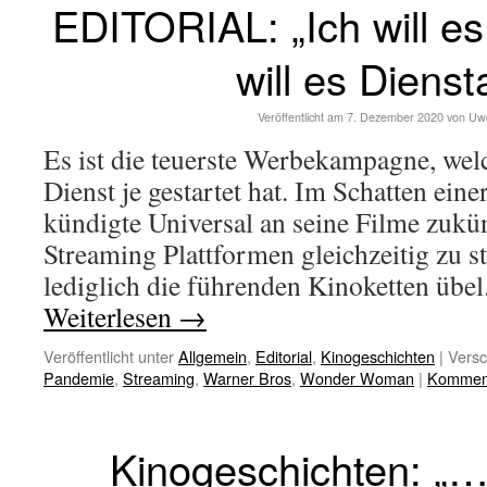
EDITORIAL: „Ich will es 
will es Dienst
Veröffentlicht am
7. Dezember 2020
von
Uw
Es ist die teuerste Werbekampagne, wel
Dienst je gestartet hat. Im Schatten ein
kündigte Universal an seine Filme zukü
Streaming Plattformen gleichzeitig zu 
lediglich die führenden Kinoketten übe
Weiterlesen
→
Veröffentlicht unter
Allgemein
,
Editorial
,
Kinogeschichten
|
Versc
Pandemie
,
Streaming
,
Warner Bros
,
Wonder Woman
|
Komment
Kinogeschichten: „