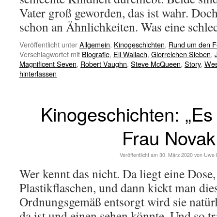
Vater groß geworden, das ist wahr. Doch
schon an Ähnlichkeiten. Was eine schl
Veröffentlicht unter
Allgemein
,
Kinogeschichten
,
Rund um den F
Verschlagwortet mit
Biografie
,
Eli Wallach
,
Glorreichen Sieben
,
Magnificent Seven
,
Robert Vaughn
,
Steve McQueen
,
Story
,
Wes
hinterlassen
Kinogeschichten: „Es t
Frau Novak
Veröffentlicht am
30. März 2020
von
Uwe 
Wer kennt das nicht. Da liegt eine Dose
Plastikflaschen, und dann kickt man dies
Ordnungsgemäß entsorgt wird sie natür
da ist und einen sehen könnte. Und so t