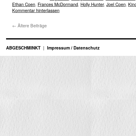
Ethan Coen
,
Frances McDormand
,
Holly Hunter
,
Joel Coen
,
Kin
Kommentar hinterlassen
←
Ältere Beiträge
ABGESCHMINKT
Impressum / Datenschutz