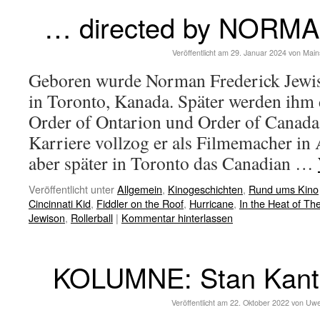
… directed by NORM
Veröffentlicht am
29. Januar 2024
von
Main
Geboren wurde Norman Frederick Jewis
in Toronto, Kanada. Später werden ihm 
Order of Ontarion und Order of Canada 
Karriere vollzog er als Filmemacher in
aber später in Toronto das Canadian …
Veröffentlicht unter
Allgemein
,
Kinogeschichten
,
Rund ums Kino
Cincinnati Kid
,
Fiddler on the Roof
,
Hurricane
,
In the Heat of Th
Jewison
,
Rollerball
|
Kommentar hinterlassen
KOLUMNE: Stan Kant
Veröffentlicht am
22. Oktober 2022
von
Uwe