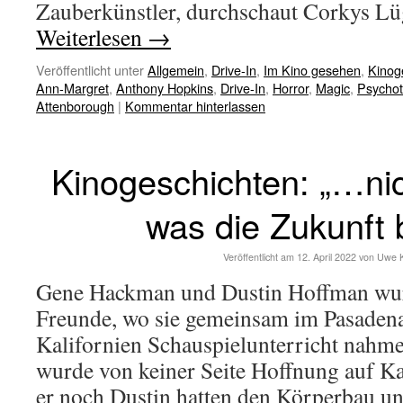
Zauberkünstler, durchschaut Corkys 
Weiterlesen
→
Veröffentlicht unter
Allgemein
,
Drive-In
,
Im Kino gesehen
,
Kinog
Ann-Margret
,
Anthony Hopkins
,
Drive-In
,
Horror
,
Magic
,
Psychoth
Attenborough
|
Kommentar hinterlassen
Kinogeschichten: „…ni
was die Zukunft b
Veröffentlicht am
12. April 2022
von
Uwe 
Gene Hackman und Dustin Hoffman wur
Freunde, wo sie gemeinsam im Pasadena
Kalifornien Schauspielunterricht nah
wurde von keiner Seite Hoffnung auf K
er noch Dustin hatten den Körperbau 