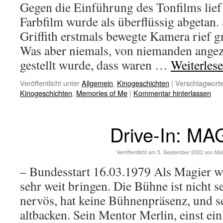
Gegen die Einführung des Tonfilms lie
Farbfilm wurde als überflüssig abgetan.
Griffith erstmals bewegte Kamera rief 
Was aber niemals, von niemanden angezw
gestellt wurde, dass waren …
Weiterles
Veröffentlicht unter
Allgemein
,
Kinogeschichten
|
Verschlagworte
Kinogeschichten
,
Memories of Me
|
Kommentar hinterlassen
Drive-In: MA
Veröffentlicht am
5. September 2022
von
Mai
– Bundesstart 16.03.1979 Als Magier w
sehr weit bringen. Die Bühne ist nicht se
nervös, hat keine Bühnenpräsenz, und se
altbacken. Sein Mentor Merlin, einst ein