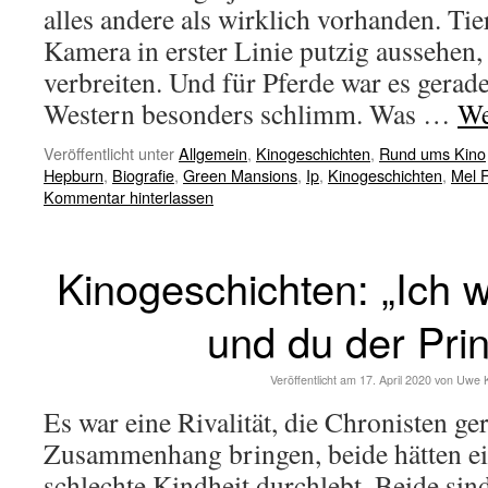
alles andere als wirklich vorhanden. Ti
Kamera in erster Linie putzig aussehen
verbreiten. Und für Pferde war es gerade
Western besonders schlimm. Was …
We
Veröffentlicht unter
Allgemein
,
Kinogeschichten
,
Rund ums Kino
Hepburn
,
Biografie
,
Green Mansions
,
Ip
,
Kinogeschichten
,
Mel F
Kommentar hinterlassen
Kinogeschichten: „Ich w
und du der Pri
Veröffentlicht am
17. April 2020
von
Uwe 
Es war eine Rivalität, die Chronisten ge
Zusammenhang bringen, beide hätten e
schlechte Kindheit durchlebt. Beide sin