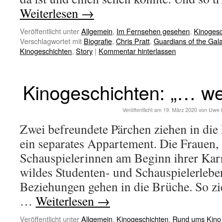
Weiterlesen
→
Veröffentlicht unter
Allgemein
,
Im Fernsehen gesehen
,
Kinogesc
Verschlagwortet mit
Biografie
,
Chris Pratt
,
Guardians of the Gal
Kinogeschichten
,
Story
|
Kommentar hinterlassen
Kinogeschichten: „… we 
Veröffentlicht am
19. März 2020
von
Uwe 
Zwei befreundete Pärchen ziehen in die 
ein separates Appartement. Die Frauen,
Schauspielerinnen am Beginn ihrer Karr
wildes Studenten- und Schauspielerleben
Beziehungen gehen in die Brüche. So zi
…
Weiterlesen
→
Veröffentlicht unter
Allgemein
,
Kinogeschichten
,
Rund ums Kino