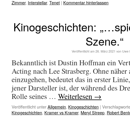
Zimmer
,
Interstellar
,
Tenet
|
Kommentar hinterlassen
Kinogeschichten: „…spie
Szene.“
Veröffentlicht am
26. März 2021
von
Uwe 
Bekanntlich ist Dustin Hoffman ein Ver
Acting nach Lee Strasberg. Ohne näher a
einzugehen, bedeutet das in erster Linie
jener Darsteller ist, der während des Dr
Rolle seines …
Weiterlesen
→
Veröffentlicht unter
Allgemein
,
Kinogeschichten
|
Verschlagworte
Kinogeschichten
,
Kramer vs Kramer
,
Meryl Streep
,
Robert Bent