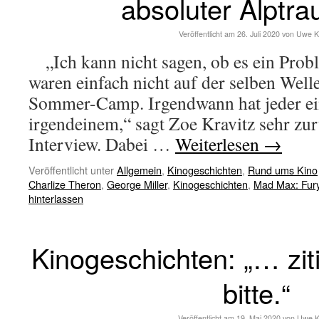
absoluter Alptr
Veröffentlicht am
26. Juli 2020
von
Uwe K
„Ich kann nicht sagen, ob es ein Probl
waren einfach nicht auf der selben Well
Sommer-Camp. Irgendwann hat jeder ei
irgendeinem,“ sagt Zoe Kravitz sehr zu
Interview. Dabei …
Weiterlesen
→
Veröffentlicht unter
Allgemein
,
Kinogeschichten
,
Rund ums Kino
Charlize Theron
,
George Miller
,
Kinogeschichten
,
Mad Max: Fur
hinterlassen
Kinogeschichten: „… zit
bitte.“
Veröffentlicht am
19. Mai 2020
von
Uwe K