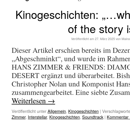
Kinogeschichten: „…wh
of the story i
Veröffentlicht am
27. März 2025
von
Mains
Dieser Artikel erschien bereits im Dez
„Abgeschminkt“, und wurde im Rahmen
HANS ZIMMER & FRIENDS: DIAM
DESERT ergänzt und überarbeitet. Bish
Christopher Nolan und Komponist Han
zusammengearbeitet. Eine siebte Zusa
Weiterlesen
→
Veröffentlicht unter
Allgemein
,
Kinogeschichten
|
Verschlagworte
Zimmer
,
Interstellar
,
Kinogeschichten
,
Soundtrack
|
Kommentar h