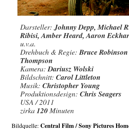
Johnny Depp, Michael Ri
Darsteller:
Ribisi, Amber Heard, Aaron Eckhar
u.v.a.
Bruce Robinso
Drehbuch & Regie:
Thompson
Dariusz Wolski
Kamera:
Carol Littleton
Bildschnitt:
Christopher Young
Musik:
Chris Seagers
Produktionsdesign:
USA / 2011
120
zirka
Minuten
Central Film / Sony Pictures Ho
Bildquelle: