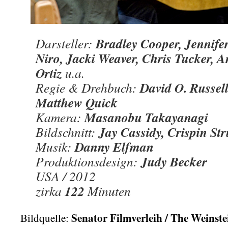
Bradley Cooper, Jennife
Darsteller:
Niro, Jacki Weaver, Chris Tucker,
Ortiz
u.a.
David O. Russel
Regie & Drehbuch:
Matthew Quick
Masanobu Takayanagi
Kamera:
Jay Cassidy, Crispin Str
Bildschnitt:
Danny Elfman
Musik:
Judy Becker
Produktionsdesign:
USA / 2012
122
zirka
Minuten
Senator Filmverleih / The Weins
Bildquelle: