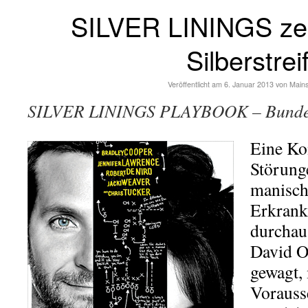
SILVER LININGS zei
Silberstrei
Veröffentlicht am
6. Januar 2013
von
Main
SILVER LININGS PLAYBOOK – Bundess
Eine Ko
Störunge
manisch
Erkrank
durchau
David O.
gewagt, 
Vorauss