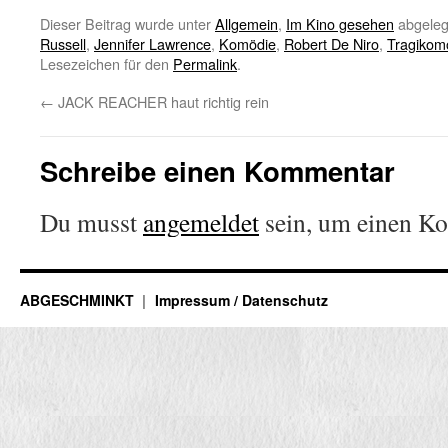
Dieser Beitrag wurde unter
Allgemein
,
Im Kino gesehen
abgeleg
Russell
,
Jennifer Lawrence
,
Komödie
,
Robert De Niro
,
Tragikom
Lesezeichen für den
Permalink
.
←
JACK REACHER haut richtig rein
Schreibe einen Kommentar
Du musst
angemeldet
sein, um einen K
ABGESCHMINKT
Impressum / Datenschutz