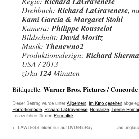
Richard LaGravenese
Regie:
Richard LaGravenese
Drehbuch:
, n
Kami Garcia & Margaret Stohl
Philippe Rousselot
Kamera:
David Moritz
Bildschnitt:
Thenewno2
Musik:
Richard Sherm
Produktionsdesign:
USA / 2013
124
zirka
Minuten
Warner Bros. Pictures / Concorde
Bildquelle:
Dieser Beitrag wurde unter
Allgemein
,
Im Kino gesehen
abgeleg
Horrorkomödie
,
Richard LaGravenese
,
Romanze
,
Teenie-Roma
Lesezeichen für den
Permalink
.
←
LAWLESS leider nur auf DVD/BluRay
Das ungla