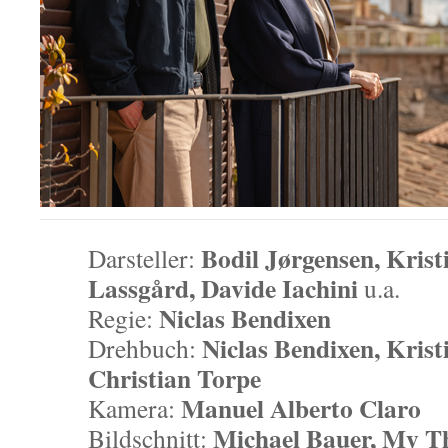
Bodil Jørgensen, Krist
Darsteller:
Lassgård, Davide Iachini
u.a.
Niclas Bendixen
Regie:
Niclas Bendixen, Krist
Drehbuch:
Christian Torpe
Manuel Alberto Claro
Kamera:
Michael Bauer, My T
Bildschnitt: