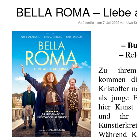
BELLA ROMA – Liebe au
Veröffentlicht am
7. Juli 2025
von
Uwe K
– Bu
– Rel
Zu ihrem
kommen di
Kristoffer 
als junge 
hier Kunst 
und ihr L
Künstler
Während Kr