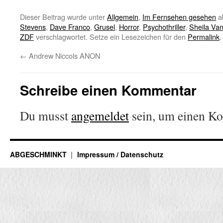
Dieser Beitrag wurde unter
Allgemein
,
Im Fernsehen gesehen
a
Stevens
,
Dave Franco
,
Grusel
,
Horror
,
Psychothriller
,
Sheila Va
ZDF
verschlagwortet. Setze ein Lesezeichen für den
Permalink
.
←
Andrew Niccols ANON
Schreibe einen Kommentar
Du musst
angemeldet
sein, um einen K
ABGESCHMINKT
Impressum / Datenschutz