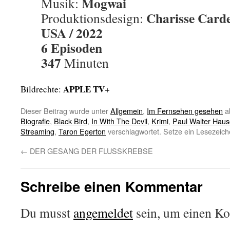
Mogwai
Musik:
Charisse Card
Produktionsdesign:
USA / 2022
6 Episoden
347
Minuten
APPLE TV+
Bildrechte:
Dieser Beitrag wurde unter
Allgemein
,
Im Fernsehen gesehen
a
Biografie
,
Black Bird
,
In With The Devil
,
Krimi
,
Paul Walter Haus
Streaming
,
Taron Egerton
verschlagwortet. Setze ein Lesezeich
←
DER GESANG DER FLUSSKREBSE
Schreibe einen Kommentar
Du musst
angemeldet
sein, um einen K