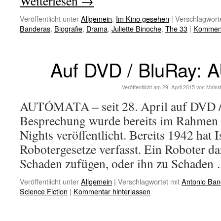
Weiterlesen
→
Veröffentlicht unter
Allgemein
,
Im Kino gesehen
|
Verschlagworte
Banderas
,
Biografie
,
Drama
,
Juliette Binoche
,
The 33
|
Komment
Auf DVD / BluRay:
Veröffentlicht am
29. April 2015
von
Mains
AUTÓMATA – seit 28. April auf DVD /
Besprechung wurde bereits im Rahmen d
Nights veröffentlicht. Bereits 1942 hat 
Robotergesetze verfasst. Ein Roboter 
Schaden zufügen, oder ihn zu Schade
Veröffentlicht unter
Allgemein
|
Verschlagwortet mit
Antonio Ban
Science Fiction
|
Kommentar hinterlassen