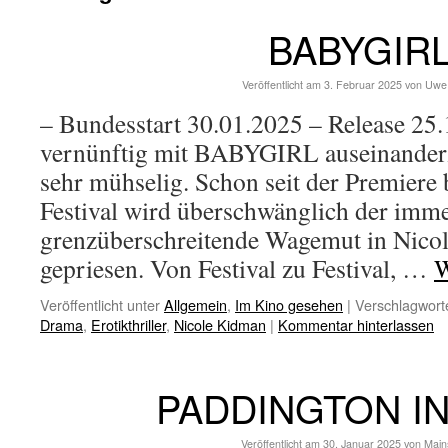
BABYGIR
Veröffentlicht am
3. Februar 2025
von
Uwe
– Bundesstart 30.01.2025 – Release 25
vernünftig mit BABYGIRL auseinanderz
sehr mühselig. Schon seit der Premiere
Festival wird überschwänglich der imm
grenzüberschreitende Wagemut in Nico
gepriesen. Von Festival zu Festival, …
W
Veröffentlicht unter
Allgemein
,
Im Kino gesehen
|
Verschlagworte
Drama
,
Erotikthriller
,
Nicole Kidman
|
Kommentar hinterlassen
PADDINGTON I
Veröffentlicht am
30. Januar 2025
von
Main