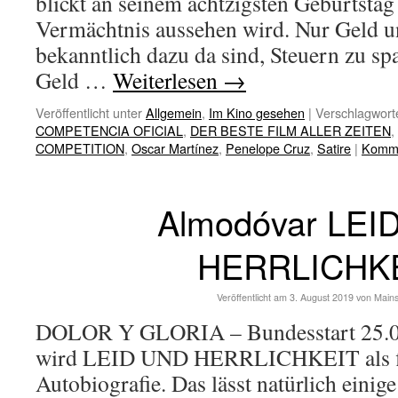
blickt an seinem achtzigsten Geburtstag
Vermächtnis aussehen wird. Nur Geld un
bekanntlich dazu da sind, Steuern zu s
Geld …
Weiterlesen
→
Veröffentlicht unter
Allgemein
,
Im Kino gesehen
|
Verschlagworte
COMPETENCIA OFICIAL
,
DER BESTE FILM ALLER ZEITEN
,
COMPETITION
,
Oscar Martínez
,
Penelope Cruz
,
Satire
|
Komme
Almodóvar LEI
HERRLICHK
Veröffentlicht am
3. August 2019
von
Main
DOLOR Y GLORIA – Bundesstart 25.0
wird LEID UND HERRLICHKEIT als fi
Autobiografie. Das lässt natürlich einige