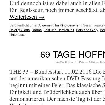
Und dennoch ist es dabei auch in allen F
Ein Regisseur, noch immer geschätzt, ab
Weiterlesen
→
Veröffentlicht unter
Allgemein
,
Im Kino gesehen
|
Verschlagworte
Dolor y Gloria
,
Drama
,
Leid und Herrlichkeit
,
Pain and Glory
,
Pe
hinterlassen
69 TAGE HOF
Veröffentlicht am
11. Februar 2016
von
Mai
THE 33 – Bundesstart 11.02.2016 Die 
auf der amerikanischen DVD-Fassung In
beginnt mit einer Feier. Das klassische
Einigkeit und Brüderlichkeit auch über 
demonstrieren. Der nächste Tag ist der