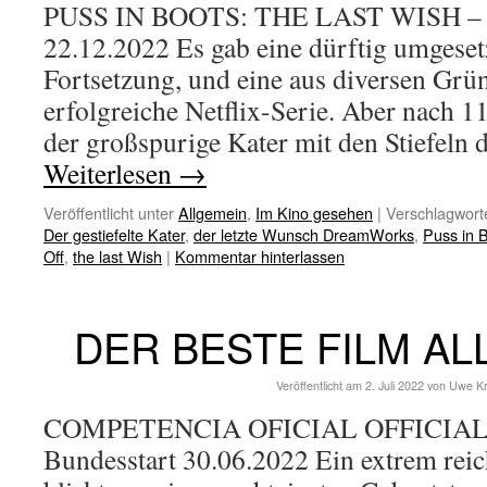
PUSS IN BOOTS: THE LAST WISH – B
22.12.2022 Es gab eine dürftig umgese
Fortsetzung, und eine aus diversen Gr
erfolgreiche Netflix-Serie. Aber nach 11
der großspurige Kater mit den Stiefeln
Weiterlesen
→
Veröffentlicht unter
Allgemein
,
Im Kino gesehen
|
Verschlagworte
Der gestiefelte Kater
,
der letzte Wunsch DreamWorks
,
Puss in 
Off
,
the last Wish
|
Kommentar hinterlassen
DER BESTE FILM AL
Veröffentlicht am
2. Juli 2022
von
Uwe K
COMPETENCIA OFICIAL OFFICIAL
Bundesstart 30.06.2022 Ein extrem rei