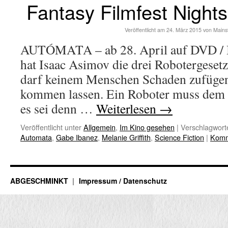
Fantasy Filmfest Nigh
Veröffentlicht am
24. März 2015
von
Mains
AUTÓMATA – ab 28. April auf DVD / 
hat Isaac Asimov die drei Robotergesetz
darf keinem Menschen Schaden zufügen
kommen lassen. Ein Roboter muss dem
es sei denn …
Weiterlesen
→
Veröffentlicht unter
Allgemein
,
Im Kino gesehen
|
Verschlagworte
Automata
,
Gabe Ibanez
,
Melanie Griffith
,
Science Fiction
|
Komm
ABGESCHMINKT
Impressum / Datenschutz