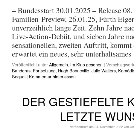
– Bundesstart 30.01.2025 – Release 08
Familien-Preview, 26.01.25, Fürth Eigent
unverzeihlich lange Zeit. Zehn Jahre n
Live-Action-Debüt, und sieben Jahre n
sensationellen, zweiten Auftritt, kommt
erwartet ein neues, sehr unterhaltsame
Veröffentlicht unter
Allgemein
,
Im Kino gesehen
|
Verschlagworte
Banderas
,
Fortsetzung
,
Hugh Bonneville
,
Julie Walters
,
Komödi
Sequel
|
Kommentar hinterlassen
DER GESTIEFELTE 
LETZTE WUN
Veröffentlicht am
24. Dezember 2022
von
Uw