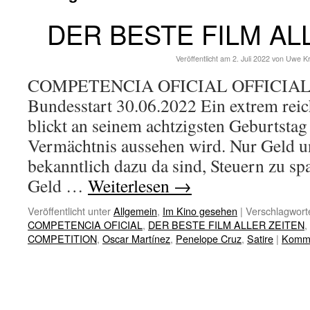
DER BESTE FILM AL
Veröffentlicht am
2. Juli 2022
von
Uwe K
COMPETENCIA OFICIAL OFFICIAL
Bundesstart 30.06.2022 Ein extrem rei
blickt an seinem achtzigsten Geburtstag
Vermächtnis aussehen wird. Nur Geld un
bekanntlich dazu da sind, Steuern zu s
Geld …
Weiterlesen
→
Veröffentlicht unter
Allgemein
,
Im Kino gesehen
|
Verschlagworte
COMPETENCIA OFICIAL
,
DER BESTE FILM ALLER ZEITEN
,
COMPETITION
,
Oscar Martínez
,
Penelope Cruz
,
Satire
|
Komme