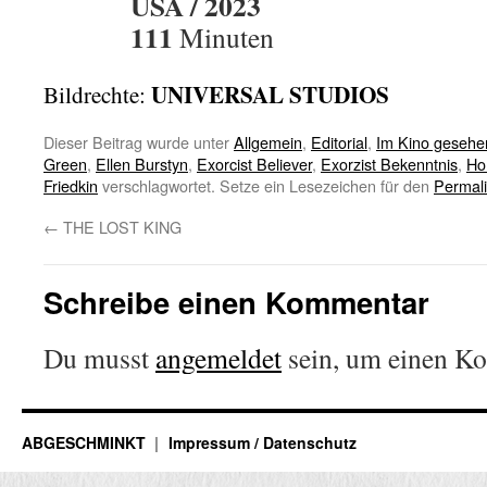
USA / 2023
111
Minuten
UNIVERSAL STUDIOS
Bildrechte:
Dieser Beitrag wurde unter
Allgemein
,
Editorial
,
Im Kino gesehe
Green
,
Ellen Burstyn
,
Exorcist Believer
,
Exorzist Bekenntnis
,
Ho
Friedkin
verschlagwortet. Setze ein Lesezeichen für den
Permal
←
THE LOST KING
Schreibe einen Kommentar
Du musst
angemeldet
sein, um einen K
ABGESCHMINKT
Impressum / Datenschutz