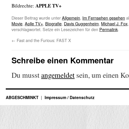
APPLE TV+
Bildrechte:
Dieser Beitrag wurde unter
Allgemein
,
Im Fernsehen gesehen
a
Movie
,
Aplle TV+
,
Biografie
,
Davis Guggenheim
,
Michael J. Fox
verschlagwortet. Setze ein Lesezeichen für den
Permalink
.
←
Fast and the Furious: FAST X
Schreibe einen Kommentar
Du musst
angemeldet
sein, um einen K
ABGESCHMINKT
Impressum / Datenschutz