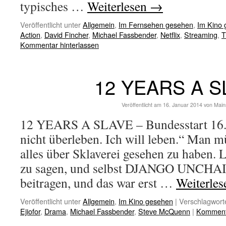
typisches …
Weiterlesen
→
Veröffentlicht unter
Allgemein
,
Im Fernsehen gesehen
,
Im Kino
Action
,
David Fincher
,
Michael Fassbender
,
Netflix
,
Streaming
,
T
Kommentar hinterlassen
12 YEARS A S
Veröffentlicht am
16. Januar 2014
von
Main
12 YEARS A SLAVE – Bundesstart 16.0
nicht überleben. Ich will leben.“ Man m
alles über Sklaverei gesehen zu haben.
zu sagen, und selbst DJANGO UNCHAI
beitragen, und das war erst …
Weiterle
Veröffentlicht unter
Allgemein
,
Im Kino gesehen
|
Verschlagworte
Ejiofor
,
Drama
,
Michael Fassbender
,
Steve McQuenn
|
Kommenta