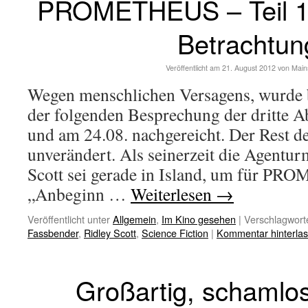
PROMETHEUS – Teil 1: 
Betrachtun
Veröffentlicht am
21. August 2012
von
Main
Wegen menschlichen Versagens, wurde b
der folgenden Besprechung der dritte Ab
und am 24.08. nachgereicht. Der Rest de
unverändert. Als seinerzeit die Agentu
Scott sei gerade in Island, um für P
„Anbeginn …
Weiterlesen
→
Veröffentlicht unter
Allgemein
,
Im Kino gesehen
|
Verschlagworte
Fassbender
,
Ridley Scott
,
Science Fiction
|
Kommentar hinterla
Großartig, schaml