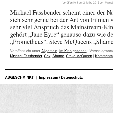
Veröffentlicht am
2. März 2012
von
Mains
Michael Fassbender scheint einer der N
sich sehr gerne bei der Art von Filmen 
sehr viel Anspruch das Mainstream-Kin
gehört „Jane Eyre“ genauso dazu wie der
„Prometheus“. Steve McQueens „Sha
Veröffentlicht unter
Allgemein
,
Im Kino gesehen
|
Verschlagworte
Michael Fassbender
,
Sex
,
Shame
,
Steve McQueen
|
Kommentar 
ABGESCHMINKT
Impressum / Datenschutz