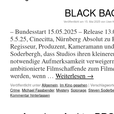
BLACK BA
Veröffentlicht am
15. Mai 2025
von
Uwe K
– Bundesstart 15.05.2025 – Release 13
5.5.25, Cinecitta, Nürnberg Absolut zu 
Regisseur, Produzent, Kameramann und 
Soderbergh, dass Studios ihren kleiner
notwendige Aufmerksamkeit verweigern
ambitionierte Filmschaffende zum Fil
werden, wenn …
Weiterlesen
→
Veröffentlicht unter
Allgemein
,
Im Kino gesehen
|
Verschlagworte
Crime
,
Michael Fassbender
,
Mystery
,
Spionage
,
Steven Soderb
Kommentar hinterlassen