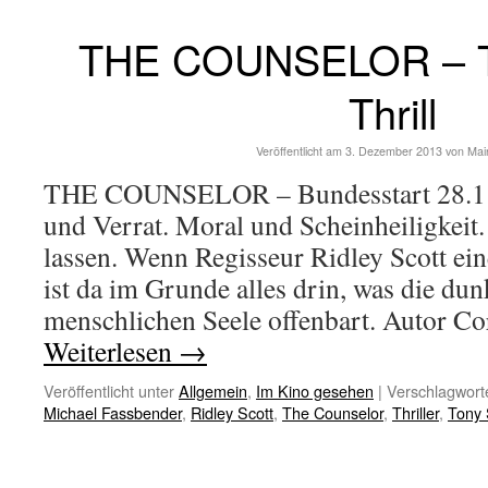
THE COUNSELOR – Th
Thrill
Veröffentlicht am
3. Dezember 2013
von
Mai
THE COUNSELOR – Bundesstart 28.11
und Verrat. Moral und Scheinheiligkeit
lassen. Wenn Regisseur Ridley Scott ein
ist da im Grunde alles drin, was die dun
menschlichen Seele offenbart. Autor 
Weiterlesen
→
Veröffentlicht unter
Allgemein
,
Im Kino gesehen
|
Verschlagworte
Michael Fassbender
,
Ridley Scott
,
The Counselor
,
Thriller
,
Tony 