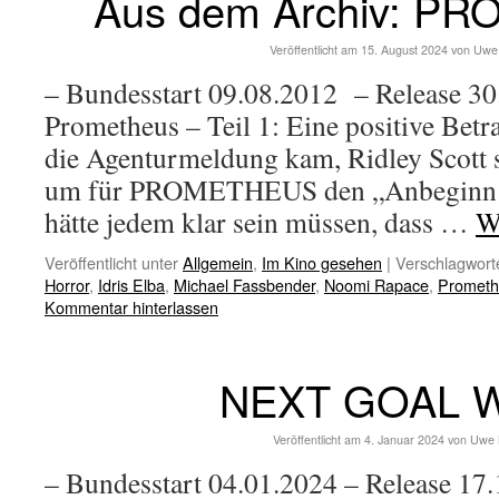
Aus dem Archiv: P
Veröffentlicht am
15. August 2024
von
Uwe
– Bundesstart 09.08.2012 – Release 30
Prometheus – Teil 1: Eine positive Betr
die Agenturmeldung kam, Ridley Scott se
um für PROMETHEUS den „Anbeginn de
hätte jedem klar sein müssen, dass …
W
Veröffentlicht unter
Allgemein
,
Im Kino gesehen
|
Verschlagworte
Horror
,
Idris Elba
,
Michael Fassbender
,
Noomi Rapace
,
Prometh
Kommentar hinterlassen
NEXT GOAL 
Veröffentlicht am
4. Januar 2024
von
Uwe 
– Bundesstart 04.01.2024 – Release 17