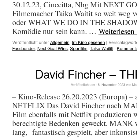
30.12.23, Cinecitta, Nbg Mit NEXT G
Filmemacher Taika Waitit so weit we
oder WHAT WE DO IN THE SHADOWS 
Komödie nur sein kann. …
Weiterlesen
Veröffentlicht unter
Allgemein
,
Im Kino gesehen
|
Verschlagworte
Fassbender
,
Next Goal Wins
,
Sportfilm
,
Taika Waititi
|
Kommentar
David Fincher – T
Veröffentlicht am
18. November 2023
von
Ma
– Kino-Release 26.20.2023 (Europa) – 
NETFLIX Das David Fincher nach MAN
Film ebenfalls mit Netflix produzieren 
berechtigte Bedenken geweckt. MANK w
lang, fantastisch gespielt, aber inkonsis