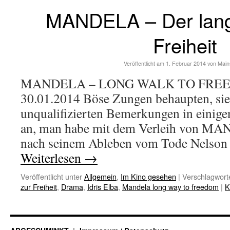
MANDELA – Der lan
Freiheit
Veröffentlicht am
1. Februar 2014
von
Main
MANDELA – LONG WALK TO FREEDO
30.01.2014 Böse Zungen behaupten, sie
unqualifizierten Bemerkungen in einige
an, man habe mit dem Verleih von MA
nach seinem Ableben vom Tode Nelso
Weiterlesen
→
Veröffentlicht unter
Allgemein
,
Im Kino gesehen
|
Verschlagworte
zur Freiheit
,
Drama
,
Idris Elba
,
Mandela long way to freedom
|
K