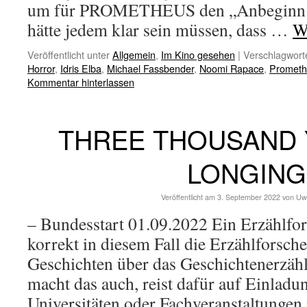
um für PROMETHEUS den „Anbeginn de
hätte jedem klar sein müssen, dass …
W
Veröffentlicht unter
Allgemein
,
Im Kino gesehen
|
Verschlagworte
Horror
,
Idris Elba
,
Michael Fassbender
,
Noomi Rapace
,
Prometh
Kommentar hinterlassen
THREE THOUSAND 
LONGING
Veröffentlicht am
3. September 2022
von
Uw
– Bundesstart 01.09.2022 Ein Erzählfors
korrekt in diesem Fall die Erzählforsche
Geschichten über das Geschichtenerzähl
macht das auch, reist dafür auf Einladu
Universitäten oder Fachveranstaltungen 