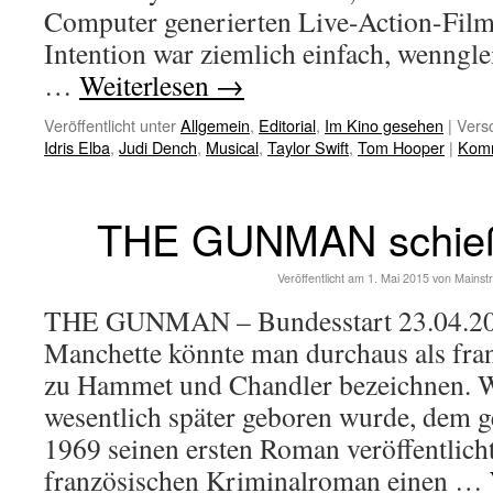
Computer generierten Live-Action-Fil
Intention war ziemlich einfach, wenngle
…
Weiterlesen
→
Veröffentlicht unter
Allgemein
,
Editorial
,
Im Kino gesehen
|
Versc
Idris Elba
,
Judi Dench
,
Musical
,
Taylor Swift
,
Tom Hooper
|
Komm
THE GUNMAN schieß
Veröffentlicht am
1. Mai 2015
von
Mainst
THE GUNMAN – Bundesstart 23.04.201
Manchette könnte man durchaus als fra
zu Hammet und Chandler bezeichnen. 
wesentlich später geboren wurde, dem g
1969 seinen ersten Roman veröffentlich
französischen Kriminalroman einen …