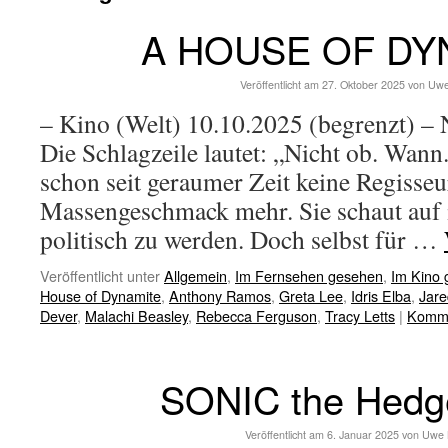
A HOUSE OF DY
Veröffentlicht am
27. Oktober 2025
von
Uwe
– Kino (Welt) 10.10.2025 (begrenzt) – 
Die Schlagzeile lautet: „Nicht ob. Wann
schon seit geraumer Zeit keine Regisseu
Massengeschmack mehr. Sie schaut auf 
politisch zu werden. Doch selbst für …
Veröffentlicht unter
Allgemein
,
Im Fernsehen gesehen
,
Im Kino
House of Dynamite
,
Anthony Ramos
,
Greta Lee
,
Idris Elba
,
Jare
Dever
,
Malachi Beasley
,
Rebecca Ferguson
,
Tracy Letts
|
Komme
SONIC the Hedg
Veröffentlicht am
6. Januar 2025
von
Uwe 