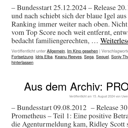
– Bundesstart 25.12.2024 – Release 20
und nach schiebt sich der blaue Igel a
Ranking immer weiter nach oben. Nicht
vom Top Score noch weit entfernt, entwi
bedacht familiengerechten, …
Weiterle
Veröffentlicht unter
Allgemein
,
Im Kino gesehen
|
Verschlagworte
Fortsetzung
,
Idris Elba
,
Keanu Reeves
,
Sega
,
Sequel
,
Soniy T
hinterlassen
Aus dem Archiv: P
Veröffentlicht am
15. August 2024
von
Uwe
– Bundesstart 09.08.2012 – Release 30
Prometheus – Teil 1: Eine positive Betr
die Agenturmeldung kam, Ridley Scott se