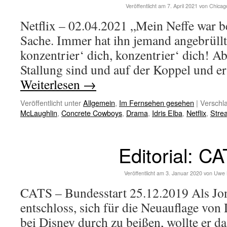
Veröffentlicht am
7. April 2021
von
Chicag
Netflix – 02.04.2021 „Mein Neffe war be
Sache. Immer hat ihn jemand angebrüllt
konzentrier‘ dich, konzentrier‘ dich! A
Stallung sind und auf der Koppel und er
Weiterlesen
→
Veröffentlicht unter
Allgemein
,
Im Fernsehen gesehen
|
Verschla
McLaughlin
,
Concrete Cowboys
,
Drama
,
Idris Elba
,
Netflix
,
Stre
Editorial: C
Veröffentlicht am
3. Januar 2020
von
Uwe 
CATS – Bundesstart 25.12.2019 Als Jon
entschloss, sich für die Neuauflag
bei Disney durch zu beißen, wollte er d