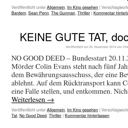
Veröffentlicht unter
Allgemein
,
Im Kino gesehen
|
Verschlagworte
Bardem
,
Sean Penn
,
The Gunman
,
Thriller
|
Kommentar hinterl
KEINE GUTE TAT, doch
Veröffentlicht am
20. November 2014
von
Chi
NO GOOD DEED – Bundesstart 20.11.2
Mörder Colin Evans steht nach fünf Ja
dem Bewährungsausschuss, der eine Be
ablehnt. Auf dem Rücktransport kann C
eine Falle stellen, und entkommen. Nic
Weiterlesen
→
Veröffentlicht unter
Allgemein
,
Im Kino gesehen
|
Verschlagworte
Tat
,
No Good Deed
,
Thriller
|
Kommentar hinterlassen