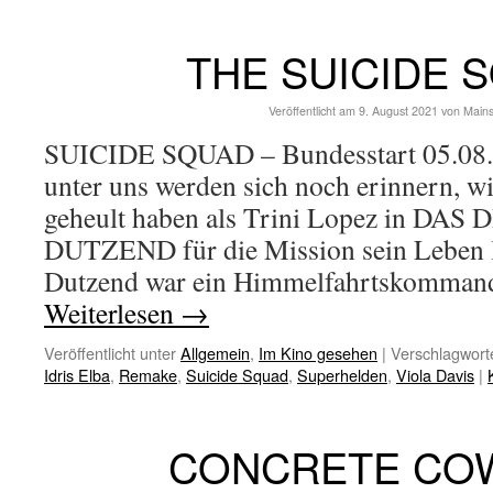
THE SUICIDE 
Veröffentlicht am
9. August 2021
von
Main
SUICIDE SQUAD – Bundesstart 05.08.
unter uns werden sich noch erinnern, w
geheult haben als Trini Lopez in DA
DUTZEND für die Mission sein Leben li
Dutzend war ein Himmelfahrtskomman
Weiterlesen
→
Veröffentlicht unter
Allgemein
,
Im Kino gesehen
|
Verschlagworte
Idris Elba
,
Remake
,
Suicide Squad
,
Superhelden
,
Viola Davis
|
CONCRETE CO