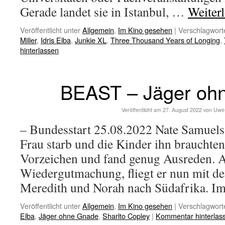
Gerade landet sie in Istanbul, …
Weiter
Veröffentlicht unter
Allgemein
,
Im Kino gesehen
|
Verschlagworte
Miller
,
Idris Elba
,
Junkie XL
,
Three Thousand Years of Longing
,
hinterlassen
BEAST – Jäger oh
Veröffentlicht am
27. August 2022
von
Uwe
– Bundesstart 25.08.2022 Nate Samuels 
Frau starb und die Kinder ihn brauchten.
Vorzeichen und fand genug Ausreden. A
Wiedergutmachung, fliegt er nun mit d
Meredith und Norah nach Südafrika. 
Veröffentlicht unter
Allgemein
,
Im Kino gesehen
|
Verschlagworte
Elba
,
Jäger ohne Gnade
,
Sharlto Copley
|
Kommentar hinterlas