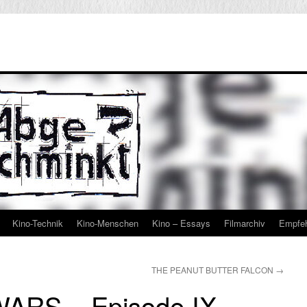
Kino-Technik
Kino-Menschen
Kino – Essays
Filmarchiv
Empfe
THE PEANUT BUTTER FALCON
→
ARS – Episode IX