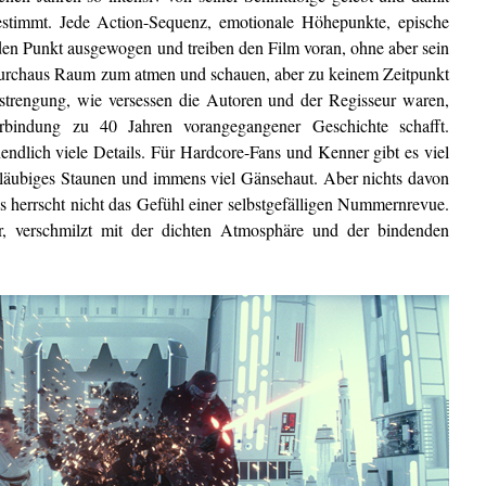
stimmt. Jede Action-Sequenz, emotionale Höhepunkte, epische
f den Punkt ausgewogen und treiben den Film voran, ohne aber sein
 durchaus Raum zum atmen und schauen, aber zu keinem Zeitpunkt
nstrengung, wie versessen die Autoren und der Regisseur waren,
rbindung zu 40 Jahren vorangegangener Geschichte schafft.
endlich viele Details. Für Hardcore-Fans und Kenner gibt es viel
läubiges Staunen und immens viel Gänsehaut. Aber nichts davon
s herrscht nicht das Gefühl einer selbstgefälligen Nummernrevue.
er, verschmilzt mit der dichten Atmosphäre und der bindenden