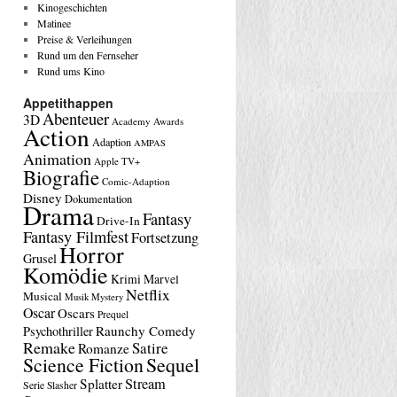
Kinogeschichten
Matinee
Preise & Verleihungen
Rund um den Fernseher
Rund ums Kino
Appetithappen
Abenteuer
3D
Academy Awards
Action
Adaption
AMPAS
Animation
Apple TV+
Biografie
Comic-Adaption
Disney
Dokumentation
Drama
Fantasy
Drive-In
Fantasy Filmfest
Fortsetzung
Horror
Grusel
Komödie
Krimi
Marvel
Netflix
Musical
Musik
Mystery
Oscar
Oscars
Prequel
Raunchy Comedy
Psychothriller
Remake
Satire
Romanze
Science Fiction
Sequel
Stream
Splatter
Serie
Slasher