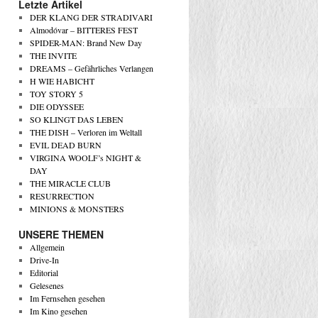
Letzte Artikel
DER KLANG DER STRADIVARI
Almodóvar – BITTERES FEST
SPIDER-MAN: Brand New Day
THE INVITE
DREAMS – Gefährliches Verlangen
H WIE HABICHT
TOY STORY 5
DIE ODYSSEE
SO KLINGT DAS LEBEN
THE DISH – Verloren im Weltall
EVIL DEAD BURN
VIRGINA WOOLF’s NIGHT &
DAY
THE MIRACLE CLUB
RESURRECTION
MINIONS & MONSTERS
UNSERE THEMEN
Allgemein
Drive-In
Editorial
Gelesenes
Im Fernsehen gesehen
Im Kino gesehen