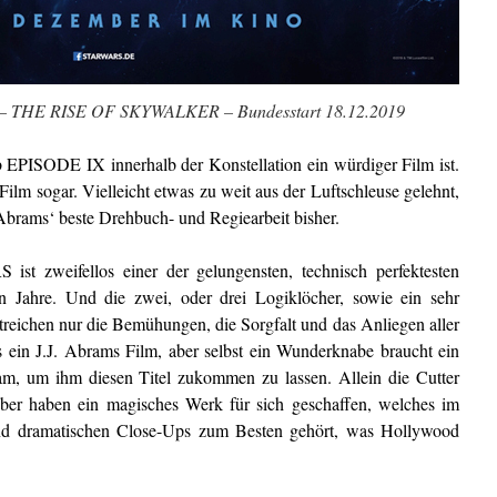
 THE RISE OF SKYWALKER – Bundesstart 18.12.2019
b EPISODE IX innerhalb der Konstellation ein würdiger Film ist.
r Film sogar. Vielleicht etwas zu weit aus der Luftschleuse gelehnt,
 Abrams‘ beste Drehbuch- und Regiearbeit bisher.
eifellos einer der gelungensten, technisch perfektesten
 Jahre. Und die zwei, oder drei Logiklöcher, sowie ein sehr
streichen nur die Bemühungen, die Sorgfalt und das Anliegen aller
 es ein J.J. Abrams Film, aber selbst ein Wunderknabe braucht ein
am, um ihm diesen Titel zukommen zu lassen. Allein die Cutter
er haben ein magisches Werk für sich geschaffen, welches im
und dramatischen Close-Ups zum Besten gehört, was Hollywood