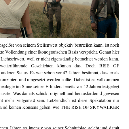
sgelöst von seinem Stellenwert objektiv beurteilen kann, ist noch
kte Vollendung einer ikonografischen Basis verspricht. Genau hier
ichtschwert, weil er nicht eigenständig betrachtet werden kann.
 weiterführende Geschichten können das. Doch RISE OF
eren Status. Es war schon vor 42 Jahren bestimmt, dass er als
konzipiert und umgesetzt werden sollte. Dabei ist es vollkommen
ealogie im Sinne seines Erfinders bereits vor 42 Jahren festgelegt
musste. Was damals schick, originell und herausfordernd gewesen
t mehr zeitgemäß sein. Letztendlich ist diese Spekulation nur
. Es wird keinen Konsens geben, wie THE RISE OF SKYWALKER
enen Jahren so intensiv von seiner Schnittfolge gelebt und damit