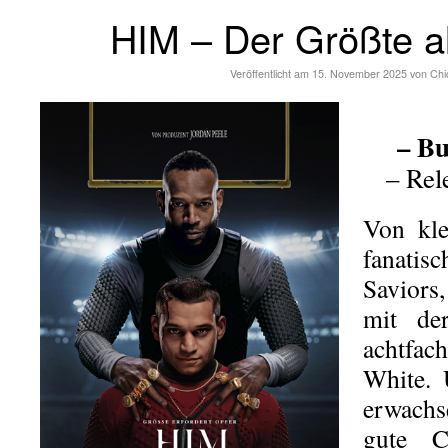
HIM – Der Größte al
Veröffentlicht am
15. November 2025
von
Chi
– Bu
– Rel
Von kl
fanati
Saviors
mit de
achtfa
White.
erwachs
gute C