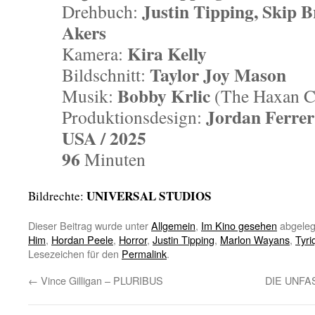
Justin Tipping, Skip B
Drehbuch:
Akers
Kira Kelly
Kamera:
Taylor Joy Mason
Bildschnitt:
Bobby Krlic
Musik:
(The Haxan C
Jordan Ferrer
Produktionsdesign:
USA / 2025
96
Minuten
UNIVERSAL STUDIOS
Bildrechte:
Dieser Beitrag wurde unter
Allgemein
,
Im Kino gesehen
abgeleg
Him
,
Hordan Peele
,
Horror
,
Justin Tipping
,
Marlon Wayans
,
Tyri
Lesezeichen für den
Permalink
.
←
Vince Gilligan – PLURIBUS
DIE UNFA