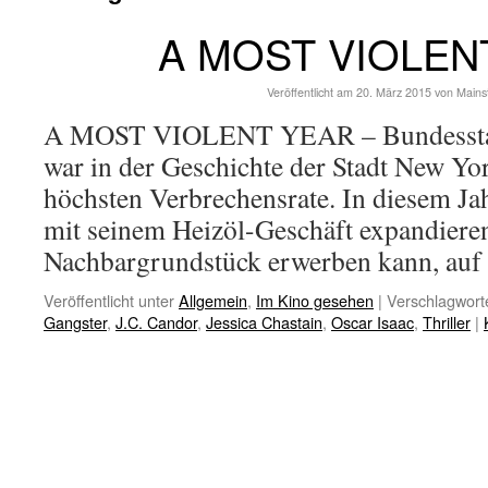
A MOST VIOLEN
Veröffentlicht am
20. März 2015
von
Mains
A MOST VIOLENT YEAR – Bundesstar
war in der Geschichte der Stadt New Yor
höchsten Verbrechensrate. In diesem Ja
mit seinem Heizöl-Geschäft expandiere
Nachbargrundstück erwerben kann, a
Veröffentlicht unter
Allgemein
,
Im Kino gesehen
|
Verschlagworte
Gangster
,
J.C. Candor
,
Jessica Chastain
,
Oscar Isaac
,
Thriller
|