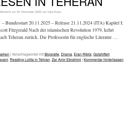
LESEN IN TEHERAN
ffentlicht am
24. November 2025
von
Uwe Kraus
desstart 20.11.2025 – Release 21.11.2024 (ITA) Kapitel I:
Fitzgerald Nach der islamischen Revolution 1979, kehrt
ach Teheran zurück. Die Professorin für englische Literatur …
esehen
|
Verschlagwortet mit
Biografie
,
Drama
,
Eran Riklis
,
Golshifteh
avani
,
Reading Lolita in Tehran
,
Zar Amir Ebrahimi
|
Kommentar hinterlassen