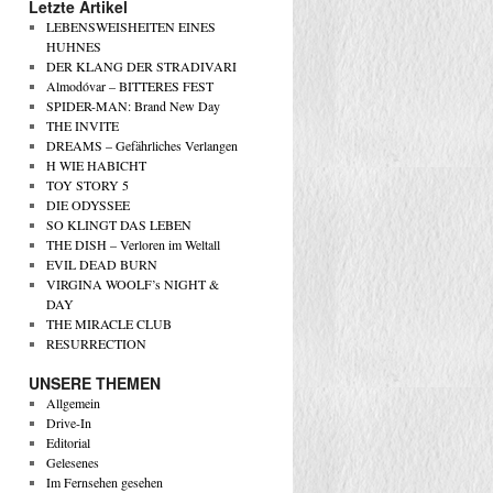
Letzte Artikel
LEBENSWEISHEITEN EINES
HUHNES
DER KLANG DER STRADIVARI
Almodóvar – BITTERES FEST
SPIDER-MAN: Brand New Day
THE INVITE
DREAMS – Gefährliches Verlangen
H WIE HABICHT
TOY STORY 5
DIE ODYSSEE
SO KLINGT DAS LEBEN
THE DISH – Verloren im Weltall
EVIL DEAD BURN
VIRGINA WOOLF’s NIGHT &
DAY
THE MIRACLE CLUB
RESURRECTION
UNSERE THEMEN
Allgemein
Drive-In
Editorial
Gelesenes
Im Fernsehen gesehen