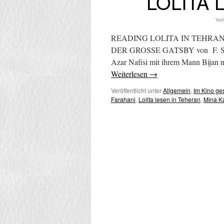
LOLITA 
Verö
READING LOLITA IN TEHRAN – Bun
DER GROSSE GATSBY von F. Scott 
Azar Nafisi mit ihrem Mann Bijan n
Weiterlesen
→
Veröffentlicht unter
Allgemein
,
Im Kino g
Farahani
,
Lolita lesen in Teheran
,
Mina K