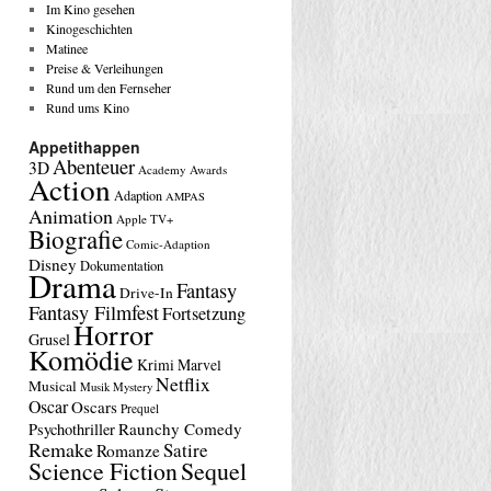
Im Kino gesehen
Kinogeschichten
Matinee
Preise & Verleihungen
Rund um den Fernseher
Rund ums Kino
Appetithappen
Abenteuer
3D
Academy Awards
Action
Adaption
AMPAS
Animation
Apple TV+
Biografie
Comic-Adaption
Disney
Dokumentation
Drama
Fantasy
Drive-In
Fantasy Filmfest
Fortsetzung
Horror
Grusel
Komödie
Krimi
Marvel
Netflix
Musical
Musik
Mystery
Oscar
Oscars
Prequel
Raunchy Comedy
Psychothriller
Remake
Satire
Romanze
Science Fiction
Sequel