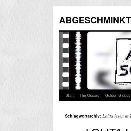
Zum
Inhalt
ABGESCHMINKT
springen
Start
The Oscars
Golden Globes
Lolita lesen in
Schlagwortarchiv: