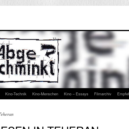
Kino-Technik
Kino-Menschen
Kino – Essays
Filmarchiv
Empfe
 Teheran