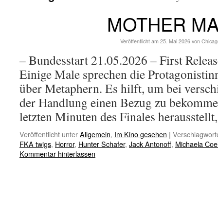
MOTHER M
Veröffentlicht am
25. Mai 2026
von
Chicag
– Bundesstart 21.05.2026 – First Relea
Einige Male sprechen die Protagonisti
über Metaphern. Es hilft, um bei versc
der Handlung einen Bezug zu bekommen.
letzten Minuten des Finales herausstell
Veröffentlicht unter
Allgemein
,
Im Kino gesehen
|
Verschlagworte
FKA twigs
,
Horror
,
Hunter Schafer
,
Jack Antonoff
,
Michaela Coe
Kommentar hinterlassen