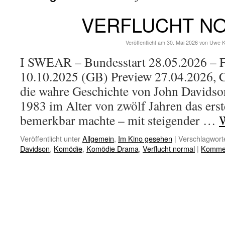
VERFLUCHT N
Veröffentlicht am
30. Mai 2026
von
Uwe K
I SWEAR – Bundesstart 28.05.2026 – F
10.10.2025 (GB) Preview 27.04.2026, Ci
die wahre Geschichte von John Davidso
1983 im Alter von zwölf Jahren das ers
bemerkbar machte – mit steigender …
W
Veröffentlicht unter
Allgemein
,
Im Kino gesehen
|
Verschlagworte
Davidson
,
Komödie
,
Komödie Drama
,
Verflucht normal
|
Kommen