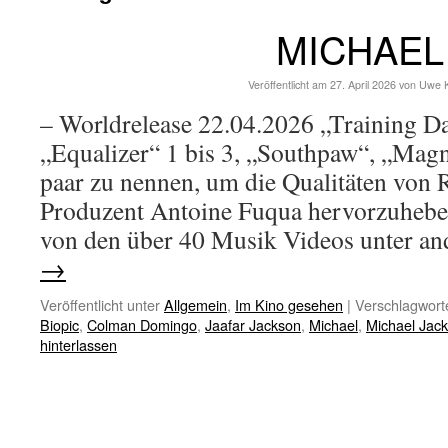
MICHAEL
Veröffentlicht am
27. April 2026
von
Uwe 
– Worldrelease 22.04.2026 „Training D
„Equalizer“ 1 bis 3, „Southpaw“, „Magni
paar zu nennen, um die Qualitäten von 
Produzent Antoine Fuqua hervorzuhebe
von den über 40 Musik Videos unter 
→
Veröffentlicht unter
Allgemein
,
Im Kino gesehen
|
Verschlagworte
Biopic
,
Colman Domingo
,
Jaafar Jackson
,
Michael
,
Michael Jac
hinterlassen